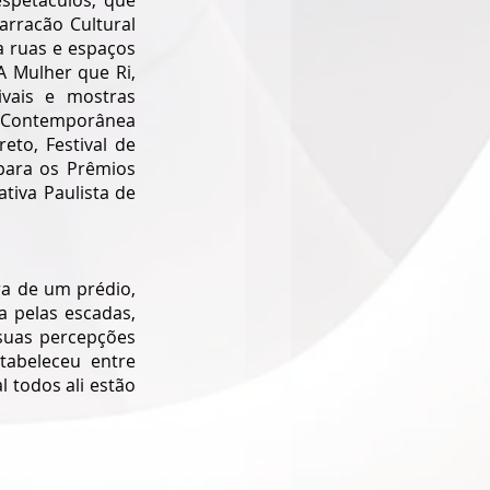
petáculos, que 
arracão Cultural 
a ruas e espaços 
 Mulher que Ri, 
vais e mostras 
e Contemporânea 
eto, Festival de 
ara os Prêmios 
tiva Paulista de 
a de um prédio, 
 pelas escadas, 
suas percepções 
tabeleceu entre 
 todos ali estão 