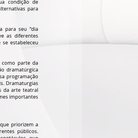
a condição de 
ternativas para 
 para seu “dia 
e as diferentes 
 se estabeleceu 
 como parte da 
o dramatúrgica 
sa programação 
is. Dramaturgias 
da arte teatral 
mes importantes 
que priorizem a 
ntes públicos. 