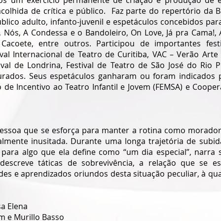
os um exercício permanente de criação e produção de es
olhida de crítica e público.  Faz parte do repertório da B
blico adulto, infanto-juvenil e espetáculos concebidos par
Nós, A Condessa e o Bandoleiro, On Love, Já pra Cama!, A
Cacoete, entre outros. Participou de importantes festi
val Internacional de Teatro de Curitiba, VAC – Verão Art
ival de Londrina, Festival de Teatro de São José do Rio Pr
ados. Seus espetáculos ganharam ou foram indicados p
 de Incentivo ao Teatro Infantil e Jovem (FEMSA) e Coopera
essoa que se esforça para manter a rotina como morador
lmente inusitada. Durante uma longa trajetória de subida
para algo que ela define como “um dia especial”, narra 
descreve táticas de sobrevivência, a relação que se es
ades e aprendizados oriundos desta situação peculiar, à qual
sa Elena
m e Murillo Basso