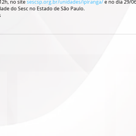
12h, no site 
sescsp.org.br/unidades/ipiranga/
 e no dia 29/06
ade do Sesc no Estado de São Paulo.
s