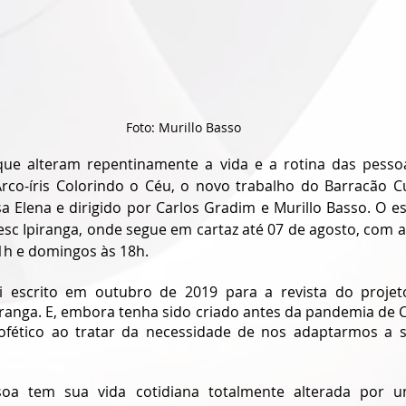
Foto: Murillo Basso
ue alteram repentinamente a vida e a rotina das pessoa
co-íris Colorindo o Céu, o novo trabalho do Barracão Cult
a Elena e dirigido por Carlos Gradim e Murillo Basso. O es
Sesc Ipiranga, onde segue em cartaz até 07 de agosto, com 
1h e domingos às 18h. 
oi escrito em outubro de 2019 para a revista do projet
piranga. E, embora tenha sido criado antes da pandemia de 
fético ao tratar da necessidade de nos adaptarmos a sit
a tem sua vida cotidiana totalmente alterada por u