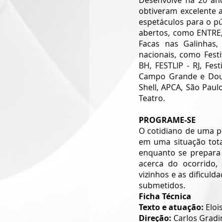
Desenvolve há 20 an
obtiveram excelente ac
espetáculos para o pú
abertos, como ENTRE, 
Facas nas Galinhas, 
nacionais, como Festi
BH, FESTLIP - RJ, Fest
Campo Grande e Dour
Shell, APCA, São Paulo
Teatro.   
PROGRAME-SE
O cotidiano de uma p
em uma situação tota
enquanto se prepara 
acerca do ocorrido, 
vizinhos e as dificuld
submetidos.
Ficha Técnica
Texto e atuação: 
Eloi
Direção:
 Carlos Gradi