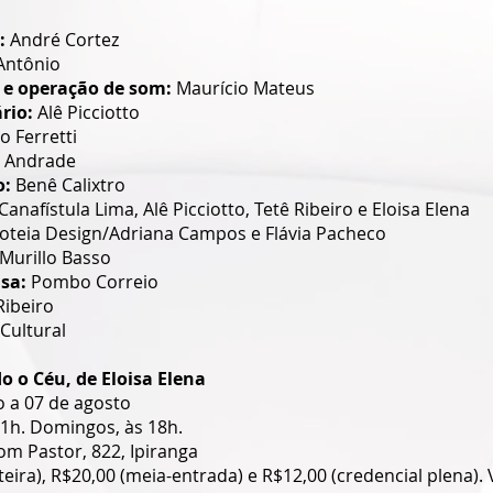
: 
André Cortez
Antônio
 e operação de som: 
Maurício Mateus
rio: 
Alê Picciotto
o Ferretti
o Andrade
o:
 Benê Calixtro
Canafístula Lima, Alê Picciotto, Tetê Ribeiro e Eloisa Elena
oteia Design/Adriana Campos e Flávia Pacheco
Murillo Basso
sa: 
Pombo Correio
Ribeiro
Cultural
o o Céu, de Eloisa Elena
ho a 07 de agosto
21h. Domingos, às 18h. 
om Pastor, 822, Ipiranga
teira), R$20,00 (meia-entrada) e R$12,00 (credencial plena).