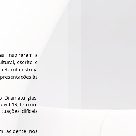
s, inspiraram a 
ural, escrito e 
petáculo estreia 
apresentações às 
o Dramaturgias, 
Covid-19, tem um 
uações difíceis 
m acidente nos 