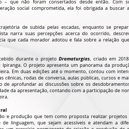
io – que não foram consertados desde então. Com su
eração social comprometida, ela foi obrigada a buscar al
 
rajetória de subida pelas escadas, enquanto se prepara
nista narra suas percepções acerca do ocorrido, descrev
ncia que cada morador adotou e fala sobre a relação que
cebido durante o projeto 
Dramaturgias
, criado em 2018
 Ipiranga. O projeto apresenta um panorama da produçã
leira. Em duas edições até o momento, contou com inten
as cênicas, rodas de conversa, aulas públicas, cursos e ma
o de aprofundar as discussões sobre os desdobramentos 
dade da apresentação, contando com a participação de no
ira. 
ral
ão e produção que tem como proposta realizar projetos 
 de linguagem, que sejam acessíveis e atendam a difere