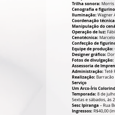
Trilha sonora: 
Morris
Cenografia e figurino
Iluminação: 
Wagner 
Coordenação técnica
Manipulação do cená
Operação de luz: 
Fábi
Cenotécnica:
 Marcel
Confecção de figurin
Equipe de produção: 
Designer gráfico: 
Dor
Fotos de divulgação: 
Assessoria de Impren
Administração: 
Tetê 
Realização: 
Barracão 
Serviço
Um Arco-Íris Colorind
Temporada:
 8 de jul
Sextas e sábados, às 
Sesc Ipiranga
 – Rua B
Ingressos: 
R$40,00 (in