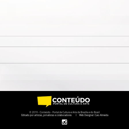
TEATRO DA ESCOLA
"FAM
PARQUE DA 308 SUL
CIRC
RECEBE A PEÇA "LISBELA E
SUL
O PRISIONEIRO"
© 2019 - Conteúdo - Portal de Cultura e Arte de Brasília e do Brasil
Editado por artistas, jornalistas e colaboradores I Web Designer: Caio Almeida