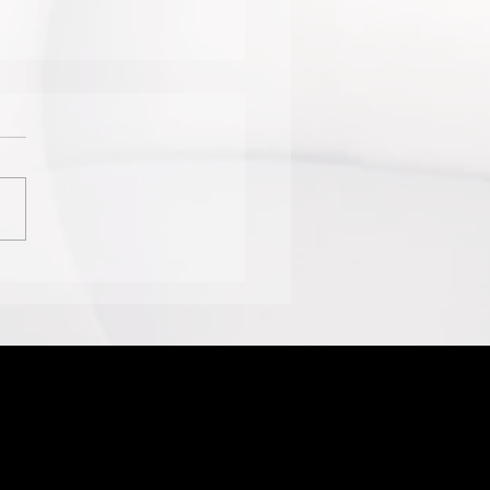
ÍLIA PITANGA"
ULA POR CIDADES
-MATO-GROSSENSES