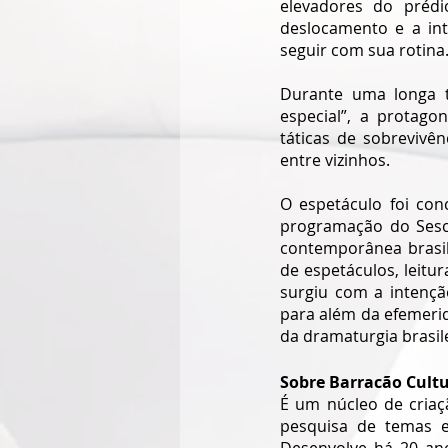
elevadores do préd
deslocamento e a int
seguir com sua rotina.
Durante uma longa t
especial”, a protago
táticas de sobrevivê
entre vizinhos.
O espetáculo foi con
programação do Sesc
contemporânea brasi
de espetáculos, leitur
surgiu com a intençã
para além da efemeri
da dramaturgia brasile
Sobre Barracão Cultu
É um núcleo de criaç
pesquisa de temas e