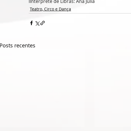
lIntérprete de Libras: Ana Julia
Teatro, Circo e Dança
Posts recentes