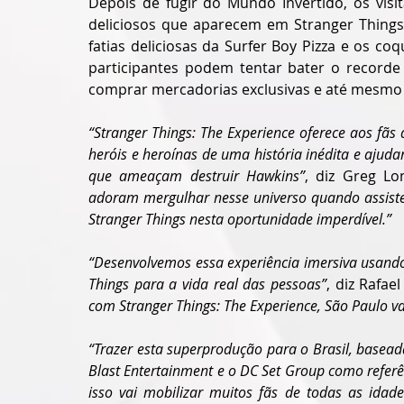
Depois de fugir do Mundo Invertido, os visit
deliciosos que aparecem em Stranger Things
fatias deliciosas da Surfer Boy Pizza e os co
participantes podem tentar bater o recorde 
comprar mercadorias exclusivas e até mesmo f
“Stranger Things: The Experience oferece aos fãs 
heróis e heroínas de uma história inédita e ajuda
que ameaçam destruir Hawkins”
, diz Greg Lo
adoram mergulhar nesse universo quando assistem
Stranger Things nesta oportunidade imperdível.”
“Desenvolvemos essa experiência imersiva usando 
Things para a vida real das pessoas”
, diz Rafae
com Stranger Things: The Experience, São Paulo va
“Trazer esta superprodução para o Brasil, basea
Blast Entertainment e o DC Set Group como referê
isso vai mobilizar muitos fãs de todas as idade