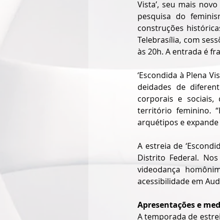
Vista’, seu mais nov
pesquisa do feminis
construções histórica
Telebrasília, com sess
às 20h. A entrada é fra
‘Escondida à Plena Vi
deidades de diferent
corporais e sociais
território feminino.
arquétipos e expande 
A estreia de ‘Escondi
Distrito Federal. No
videodança homônima
acessibilidade em Aud
Apresentações e medi
A temporada de estre