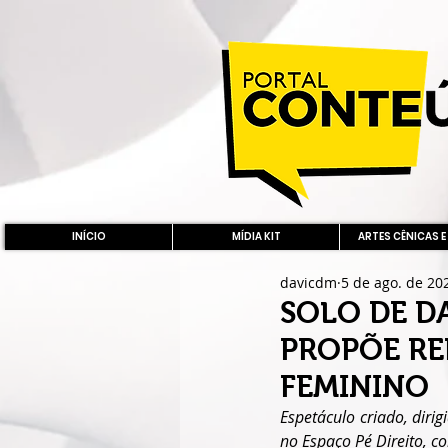
INÍCIO
MÍDIA KIT
ARTES CÊNICAS E
davicdm
5 de ago. de 20
SOLO DE D
PROPÕE RE
FEMININO
Espetáculo criado, dirig
no Espaço Pé Direito, c