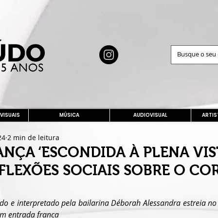
 VISUAIS
MÚSICA
AUDIOVISUAL
ARTIS
24
2 min de leitura
ANÇA ‘ESCONDIDA À PLENA VIS
FLEXÕES SOCIAIS SOBRE O CO
ido e interpretado pela bailarina Déborah Alessandra estreia no 
om entrada franca