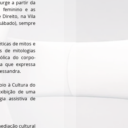
rge a partir da 
 feminino e as 
ireito, na Vila 
(sábado), sempre 
ticas de mitos e 
s de mitologias 
ólica do corpo-
ia que expressa 
lessandra.
io à Cultura do 
exibição de uma 
a assistiva de 
diação cultural 