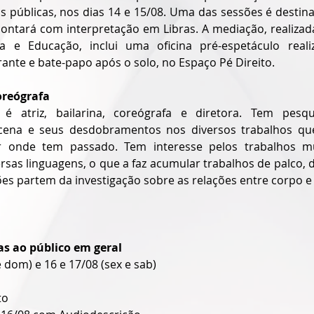
as públicas, nos dias 14 e 15/08. Uma das sessões é destin
contará com interpretação em Libras. A mediação, realizada
a e Educação, inclui uma oficina pré-espetáculo realiz
te e bate-papo após o solo, no Espaço Pé Direito. 
oreógrafa
é atriz, bailarina, coreógrafa e diretora. Tem pesqu
cena e seus desdobramentos nos diversos trabalhos que
or onde tem passado. Tem interesse pelos trabalhos mul
versas linguagens, o que a faz acumular trabalhos de palco, de
ções partem da investigação sobre as relações entre corpo e p
s ao público em geral
e dom) e 16 e 17/08 (sex e sab)
to