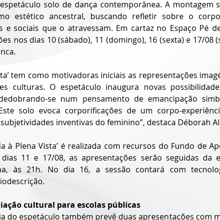
o espetáculo solo de dança contemporânea. A montagem su
mo estético ancestral, buscando refletir sobre o corpo
s e sociais que o atravessam. Em cartaz no Espaço Pé de D
ões nos dias 10 (sábado), 11 (domingo), 16 (sexta) e 17/08 
nca. 
sta’ tem como motivadoras iniciais as representações imagé
es culturas. O espetáculo inaugura novas possibilidade
, dedobrando-se num pensamento de emancipação simb
 “Este solo evoca corporificações de um corpo-experiênc
subjetividades inventivas do feminino”, destaca Déborah A
da à Plena Vista’ é realizada com recursos do Fundo de Apo
s dias 11 e 17/08, as apresentações serão seguidas da 
, às 21h. No dia 16, a sessão contará com tecnologi
iodescrição.
ação cultural para escolas públicas
ia do espetáculo também prevê duas apresentações com me