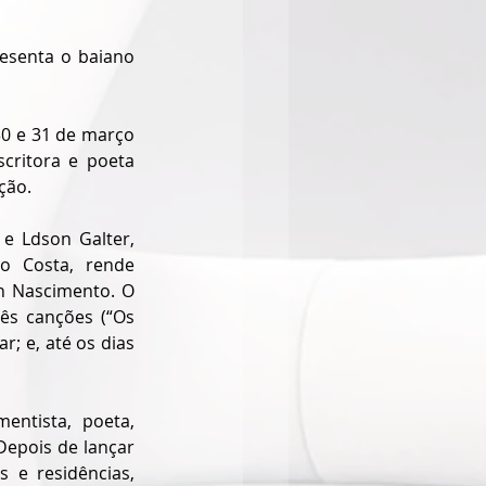
esenta o baiano 
30 e 31 de março 
critora e poeta 
ção.
e Ldson Galter, 
o Costa, rende 
n Nascimento. O 
ês canções (“Os 
; e, até os dias 
entista, poeta, 
Depois de lançar 
 e residências, 