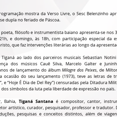
ogramação mostra da Verso Livre, o Sesc Belenzinho apr
e dupla no feriado de Páscoa.
 poeta, filósofo e instrumentista baiano apresenta-se nos 
21h, e domingo, às 18h, com participação especial da es
isto, que faz intervenções literárias ao longo da apresenta
, Tiganá ao lado dos parceiros musicais Sebastian Notini 
nça dos músicos Cauê Silva, Marcelo Galter e Juninh
nos de lançamento do álbum 
Milagre dos Peixes
, de Milto
a ocasião do seu lançamento (1973), teve as letras de tr
”, e “Hoje É Dia de Del Rey”) censuradas pela Ditadura Militar
m dos símbolos da luta pela liberdade de expressão no país.
, Bahia, 
Tiganá Santana
 é compositor, cantor, instrum
tor artístico, curador, pesquisador, professor e tradutor. 
uções, pesquisas e conceitos distintos, além de viagens