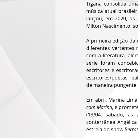
Tiganá consolida uma
música atual brasilei
lançou, em 2020, os 
Milton Nascimento, s
A primeira edição da
diferentes vertentes
com a literatura, alé
série foram concebid
escritores e escritora
escritores/poetas rea
de maneira pungente e
Em abril, Marina Lima
com Marina
, e promet
(13/04, sábado, às 
conterrânea Angélica 
estreia do show 
Berros