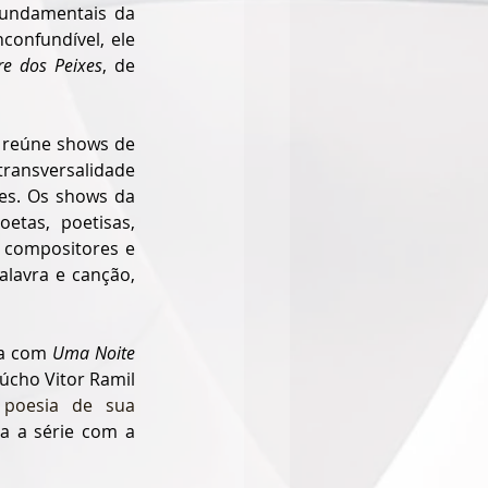
undamentais da 
confundível, ele 
re dos Peixes
, de 
 reúne shows de 
ransversalidade 
es. Os shows da 
tas, poetisas, 
, compositores e 
lavra e canção, 
ga com 
Uma Noite 
úcho Vitor Ramil 
poesia de sua 
a a série com a 