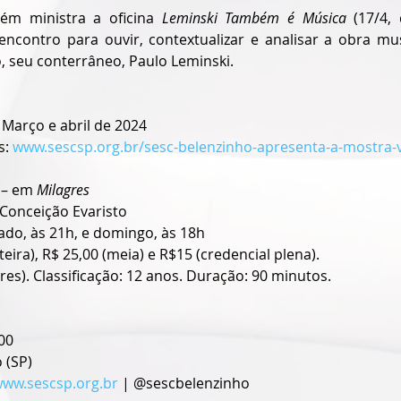
ém ministra a oficina 
Leminski Também é Música
 (17/4, 
contro para ouvir, contextualizar e analisar a obra mus
, seu conterrâneo, Paulo Leminski.
Março e abril de 2024
: 
www.sescsp.org.br/sesc-belenzinho-apresenta-a-mostra-v
 – em 
Milagres
 Conceição Evaristo
ado, às 21h, e domingo, às 18h
teira), R$ 25,00 (meia) e R$15 (credencial plena).
ares). Classificação: 12 anos. Duração: 90 minutos.
00
 (SP)
ww.sescsp.org.br
 | @sescbelenzinho