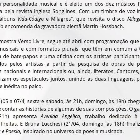
 personalidade musical e é eleito um dos dez músicos f
ra pela revista inglesa Songlines. Com um timbre de voz in
álbuns 
Vida-Código
 e Milagres”, que revisita o disco 
Milag
ob encomenda da gravadora alemã Martin Hossbach.
 mostra Verso Livre, segue até abril com programação que
 musicais e com formatos plurais, que têm em comum a t
m de bate-papos e uma oficina com os artistas participant
os pelos artistas a partir da pesquisa de obras de poe
s nacionais e internacionais ou, ainda, literatos. Cantores
lizam os espetáculos juntos, unindo as duas linguagens, pa
 inédita no palco.
 (05 a 07/4, sexta e sábado, às 21h, domingo, às 18h) che
e contar as histórias de algumas de suas composições. O ga
21h) apresenta 
Avenida Angélica
, trabalho 
dedicado à 
Freitas. E 
Bruna Lucchesi (21/04, domingo, às 18h) finaliz
 e Poesia
, inspirado no universo da poesia musicada
. 