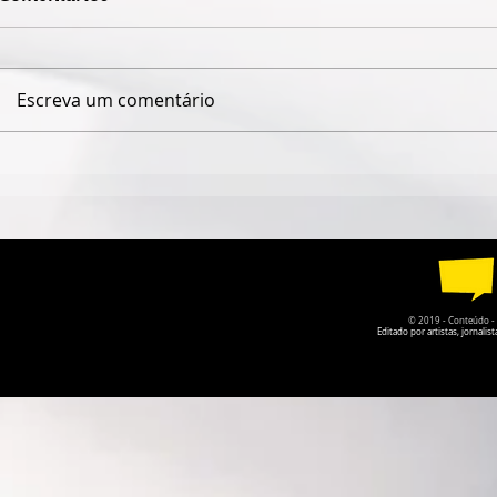
Escreva um comentário
ESPETÁCULO SOLO DE
TEATRO DA
CIRCO CONTEMPORÂNEO
PARQUE DA
CIRCULA PELO DF EM
RECEBE A P
AGOSTO
O PRISIONE
© 2019 - Conteúdo - Po
Editado por artistas, jornal