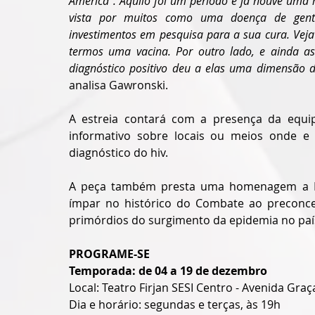
America”. Aquilo foi um período e já houve uma
vista por muitos como uma doença de gente 
investimentos em pesquisa para a sua cura. Veja
termos uma vacina. Por outro lado, e ainda as
diagnóstico positivo deu a elas uma dimensão d
analisa Gawronski.
A estreia contará com a presença da equipe
informativo sobre locais ou meios onde e
diagnóstico do hiv.
A peça também presta uma homenagem a Lor
ímpar no histórico do Combate ao preconcei
primórdios do surgimento da epidemia no paí
PROGRAME-SE
Temporada: de 04 a 19 de dezembro
Local: Teatro Firjan SESI Centro - Avenida Graça
Dia e horário: segundas e terças, às 19h