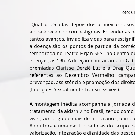
Foto: C
 Quatro décadas depois dos primeiros casos de AIDS registrados no mundo, o seu diagnóstico 
ainda é recebido com estigmas. Entender as 
tantos avanços, inviabiliza vidas para ressign
a doença são os pontos de partida da comédi
temporada no Teatro Firjan SESI, no Centro d
e terças, às 19h. A direção é do aclamado Gi
premiadas Clarisse Derzié Luz e a Drag Quee
referentes ao Dezembro Vermelho, campa
prevenção, assistência e promoção dos direito
(Infecções Sexualmente Transmissíveis).
A montagem inédita acompanha a jornada da 
tratamento da aids/hiv no Brasil, tendo como
viver, ao longo de mais de trinta anos, o im
A doutora é uma das fundadoras do Grupo Pel
valorização, integração e dignidade das pesso