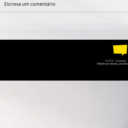
Escreva um comentário
DUPLA MATO-GROSSENSE
QUANDO O
FABRÍCIO & FERNANDO
CÂMARA DE
LANÇA NOVO DISCO COM
GOIÁS PER
GUILHERME & SANTIAGO
DA PRÓPRI
© 2019 - Conteúdo - Po
Editado por artistas, jornal