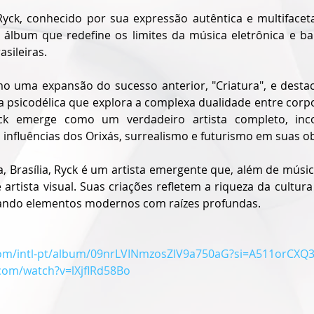
 Ryck, conhecido por sua expressão autêntica e multifaceta
 álbum que redefine os limites da música eletrônica e bal
asileiras.
 uma expansão do sucesso anterior, "Criatura", e destaca 
 psicodélica que explora a complexa dualidade entre corpo 
ck emerge como um verdadeiro artista completo, inco
 influências dos Orixás, surrealismo e futurismo em suas o
a, Brasília, Ryck é um artista emergente que, além de músic
 artista visual. Suas criações refletem a riqueza da cultura a
ando elementos modernos com raízes profundas.
.com/intl-pt/album/09nrLVINmzosZlV9a750aG?si=A511orCXQ
com/watch?v=lXjflRd58Bo