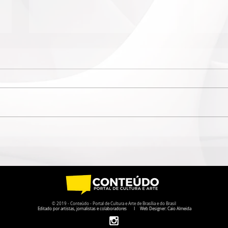
MOVIMENTO DAS
VIOL
MULHERES SAMBISTAS
FAZ
INAUGURA SEDE NO
INT
CENTRO DO RIO
E C
© 2019 - Conteúdo - Portal de Cultura e Arte de Brasília e do Brasil
Editado por artistas, jornalistas e colaboradores I Web Designer: Caio Almeida