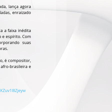
da, lança agora 
adas, enraizado 
a faixa inédita 
e espírito. Com 
rporando suas 
bras.
o, é compositor, 
fro-brasileira e 
3KZuv1l8Zjeyw