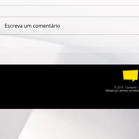
Escreva um comentário
CASA PARATY ENCERRA
ARTISTA V
PARTICIPAÇÃO NA FLIP
VIVÊNCIA 
2026 COM CERCA DE 5 MIL
PARIS ABR
PARTICIPANTES
"WORK IN 
GALERIA D
PORTO ALE
© 2019 - Conteúdo - Po
Editado por artistas, jornal