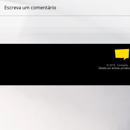
Escreva um comentário
QUANDO O NOME JAIME
ISABELLE
CÂMARA DESAPARECE,
VOLTA COM
GOIÁS PERDE UM POUCO
LEMBRAR 
DA PRÓPRIA HISTÓRIA
ESQUECEMO
© 2019 - Conteúdo - Po
Editado por artistas, jornal