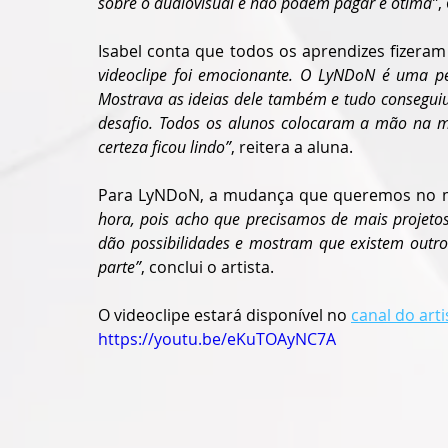
sobre o audiovisual e não podem pagar é ótima”
,
Isabel conta que todos os aprendizes fizeram
videoclipe foi emocionante. O LyNDoN é uma pes
Mostrava as ideias dele também e tudo conseguiu f
desafio. Todos os alunos colocaram a mão na m
certeza ficou lindo”
, reitera a aluna.
Para LyNDoN, a mudança que queremos no 
hora, pois acho que precisamos de mais projetos
dão possibilidades e mostram que existem outros
parte”
, conclui o artista.
O videoclipe estará disponível no 
canal do art
https://youtu.be/eKuTOAyNC7A