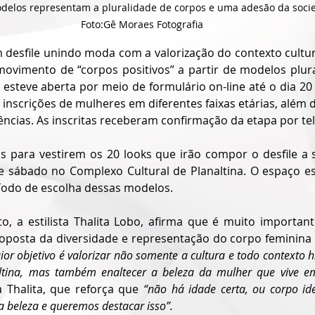
odelos representam a pluralidade de corpos e uma adesão da socie
Foto:Gê Moraes Fotografia
 desfile unindo moda com a valorização do contexto cultura
 movimento de “corpos positivos” a partir de modelos plura
esteve aberta por meio de formulário on-line até o dia 20 
inscrições de mulheres em diferentes faixas etárias, além d
vências. As inscritas receberam confirmação da etapa por te
 para vestirem os 20 looks que irão compor o desfile a s
e sábado no Complexo Cultural de Planaltina. O espaço es
íodo de escolha dessas modelos.
to, a estilista Thalita Lobo, afirma que é muito important
oposta da diversidade e representação do corpo feminina 
or objetivo é valorizar não somente a cultura e todo contexto his
ltina, mas também enaltecer a beleza da mulher que vive em
a Thalita, que reforça que 
“não há idade certa, ou corpo ide
 beleza e queremos destacar isso”.