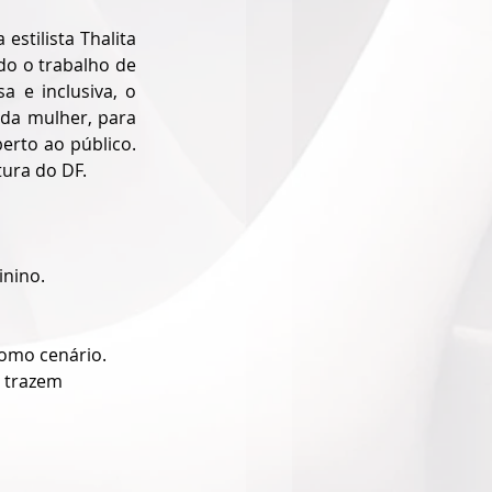
stilista Thalita 
do o trabalho de 
 e inclusiva, o 
da mulher, para 
rto ao público. 
tura do DF.
nino.
 como cenário. 
e trazem 