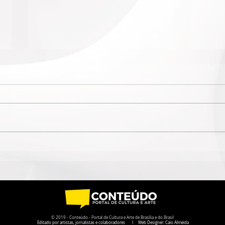
LIVRO DO BRASILIENSE
MOV
LUCAS SUED CONVIDA
MUL
LEITORES PARA MERGULHO
INA
EM CARTAS NUNCA
CEN
ENVIADAS
© 2019 - Conteúdo - Portal de Cultura e Arte de Brasília e do Brasil
Editado por artistas, jornalistas e colaboradores I Web Designer: Caio Almeida