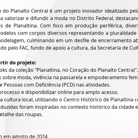
 do Planalto Central é um projeto inovador idealizado pela e
 valorizar e difundir a moda no Distrito Federal, destacan
s de Planaltina. Com foco em produção periférica, diversa
modelos com corpos diversos representando a pluralidade 
 modelagem, culminando em um desfile de encerramento abe
ado pelo FAC, fundo de apoio a cultura, da Secretaria de Cul
rtir do projeto:
oks da coleção "Planaltina, no Coração do Planalto Central".
 sobre moda, vivência na passarela e empoderamento femi
de Pessoas com Deficiência (PCD) nas atividades.
rocesso e disponibilizar online para amplo acesso.
e a cultura local, utilizando o Centro Histórico de Planaltina
oduzidas foram inspiradas no contexto histórico da cidade 
etalhe das roupas.
do em agosto de 2024.