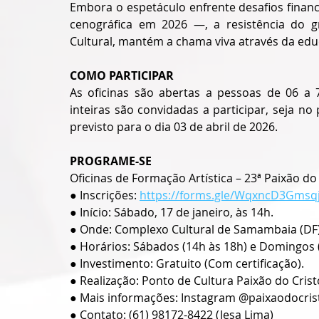
Embora o espetáculo enfrente desafios fina
cenográfica em 2026 —, a resistência do gr
Cultural, mantém a chama viva através da edu
COMO PARTICIPAR
As oficinas são abertas a pessoas de 06 a 7
inteiras são convidadas a participar, seja no 
previsto para o dia 03 de abril de 2026.
PROGRAME-SE
Oficinas de Formação Artística – 23ª Paixão do
● Inscrições: 
https://forms.gle/WqxncD3Gmsq
● Início: Sábado, 17 de janeiro, às 14h.
● Onde: Complexo Cultural de Samambaia (DF)
● Horários: Sábados (14h às 18h) e Domingos (
● Investimento: Gratuito (Com certificação).
● Realização: Ponto de Cultura Paixão do Crist
● Mais informações: Instagram @paixaodocri
● Contato: (61) 98172-8422 (Jesa Lima)