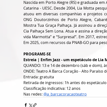
Nascida em Porto Alegre (RS) e graduada em A
Catarina - UESC. Desde 2004, Lia Motta pesqu
atuou em diversas companhias e projetos cul
ONG Doutorzinhos de Porto Alegre, Cabaré A
Mostra Tua Graça Palhaça. Já assinou a direç
Cia Palhaça Sem Lona. Atua e assina a direçã
vida Marmotta” e “Surpresa!”. Em 2017, estre
Em 2025, com recursos da PNAB-GO para pesquis
PROGRAME-SE
Estreia | Enfim Jazz - um espetáculo de Lia 
QUANDO: 13 e 14 de dezembro (sáb e dom), à
ONDE: Teatro A Barca Coração - Alto Paraíso d
Entrada: gratuita
Retirada de ingressos: 1h antes do espetáculo 
Classificação indicativa: 12 anos
Nas redes: 
@a_barcacoracaoteatro