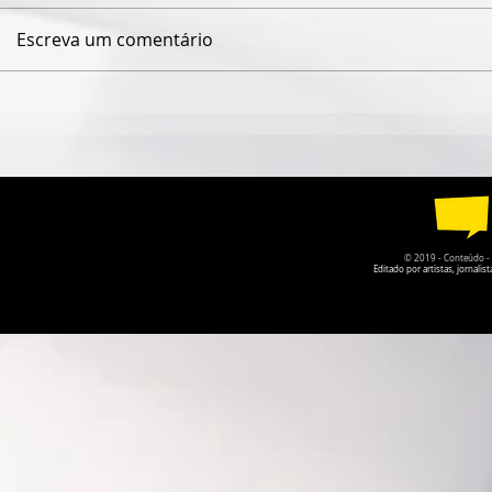
Escreva um comentário
DUPLA MATO-GROSSENSE
QUANDO O
FABRÍCIO & FERNANDO
CÂMARA DE
LANÇA NOVO DISCO COM
GOIÁS PER
GUILHERME & SANTIAGO
DA PRÓPRI
© 2019 - Conteúdo - Po
Editado por artistas, jornal