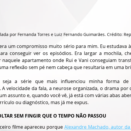
elada por Fernanda Torres e Luiz Fernando Guimarães. Crédito: Re
 era um compromisso muito sério para mim. Eu estudava à 
ara conseguir ver os episódios. Era largar a mochila, ch
r naquele apartamento onde Rui e Vani conseguiam trans
uma reflexão sem pé nem cabeça que resultaria em uma bri
” seja a série que mais influenciou minha forma de 
. A velocidade da fala, a neurose organizada, o drama por 
m assunto e, quando você vê, já está com várias abas aber
urrículo ou diagnóstico, mas já me expus.
OLTAR SEM FINGIR QUE O TEMPO NÃO PASSOU
ceiro filme apareceu porque 
Alexandre Machado, autor da s