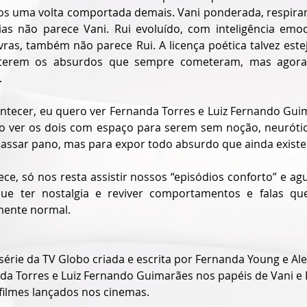
 uma volta comportada demais. Vani ponderada, respiran
ias não parece Vani. Rui evoluído, com inteligência emoc
ras, também não parece Rui. A licença poética talvez estej
eterem os absurdos que sempre cometeram, mas agor
.
ntecer, eu quero ver Fernanda Torres e Luiz Fernando Guim
ro ver os dois com espaço para serem sem noção, neurótic
 passar pano, mas para expor todo absurdo que ainda existe
e, só nos resta assistir nossos “episódios conforto” e agu
que ter nostalgia e reviver comportamentos e falas que
mente normal.
série da TV Globo criada e escrita por Fernanda Young e Al
a Torres e Luiz Fernando Guimarães nos papéis de Vani e 
ilmes lançados nos cinemas.