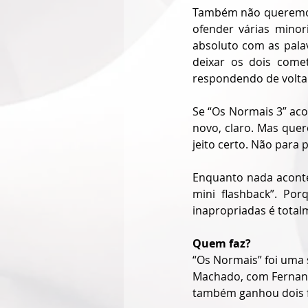
Também não queremos
ofender várias minor
absoluto com as palav
deixar os dois com
respondendo de volta
Se “Os Normais 3” aco
novo, claro. Mas que
jeito certo. Não para
Enquanto nada acontec
mini flashback”. Por
inapropriadas é total
Quem faz?
“Os Normais” foi uma 
Machado, com Fernand
também ganhou dois f