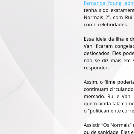
Fernanda Young, admi
tenha sido exatament
Normais 2”, com Rui 
como celebridades.
Essa ideia da ilha e 
Vani ficaram congela
deslocados. Eles pod
não se diz mais em v
responder.
Assim, o filme poderi
continuam circulando p
mercado. Rui e Vani 
quem ainda fala como
o “politicamente corr
Assistir “Os Normais”
ou de sanidade. Eles 