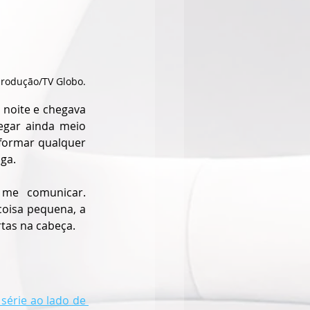
produção/TV Globo.
noite e chegava 
egar ainda meio 
formar qualquer 
ga.
me comunicar. 
coisa pequena, a 
tas na cabeça.
érie ao lado de 