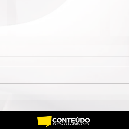
QUANDO O NOME JAIME
ESP
CÂMARA DESAPARECE,
CIR
GOIÁS PERDE UM POUCO
CIRC
DA PRÓPRIA HISTÓRIA
AGO