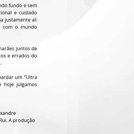
do fundo e sem 
ional e cuidado 
a justamente aí: 
a com o mundo 
arães juntos de 
os e errados do 
.
ardar um “Ultra 
 hoje julgamos 
exandre 
Rui. A produção 