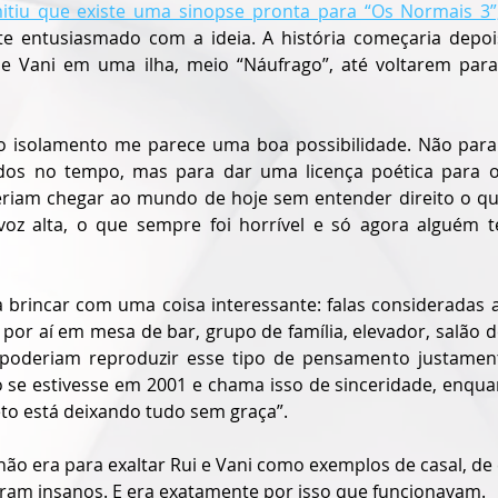
tiu que existe uma sinopse pronta para “Os Normais 3”
e entusiasmado com a ideia. A história começaria depoi
e Vani em uma ilha, meio “Náufrago”, até voltarem para
do isolamento me parece uma boa possibilidade. Não para f
dos no tempo, mas para dar uma licença poética para os
eriam chegar ao mundo de hoje sem entender direito o q
oz alta, o que sempre foi horrível e só agora alguém t
a brincar com uma coisa interessante: falas consideradas a
or aí em mesa de bar, grupo de família, elevador, salão de 
poderiam reproduzir esse tipo de pensamento justamente
 se estivesse em 2001 e chama isso de sinceridade, enqua
eto está deixando tudo sem graça”.
 não era para exaltar Rui e Vani como exemplos de casal, d
eram insanos. E era exatamente por isso que funcionavam.