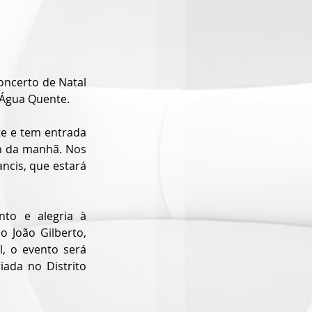
oncerto de Natal 
 Água Quente. 
e e tem entrada 
1h da manhã. Nos 
cis, que estará 
to e alegria à 
 João Gilberto, 
, o evento será 
da no Distrito 