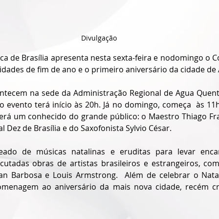
Divulgação
ca de Brasília apresenta nesta sexta-feira e nodomingo o C
vidades de fim de ano e o primeiro aniversário da cidade de
ntecem na sede da Administração Regional de Agua Quent
, o evento terá início às 20h. Já no domingo, começa  às 1
será um conhecido do grande público: o Maestro Thiago Fran
Dez de Brasília e do Saxofonista Sylvio César. 
eado de músicas natalinas e eruditas para levar encan
utadas obras de artistas brasileiros e estrangeiros, como
ran Barbosa e Louis Armstrong.  Além de celebrar o Natal
enagem ao aniversário da mais nova cidade, recém cria