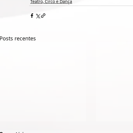
Teatro, Circo e Dança
Posts recentes