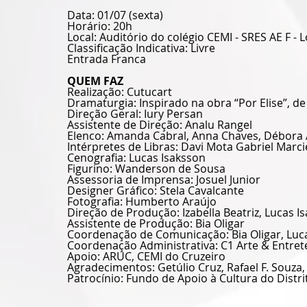
Data: 01/07 (sexta) 
Horário: 20h 
Local: Auditório do colégio CEMI - SRES AE F - L
Classificação Indicativa: Livre 
Entrada Franca
QUEM FAZ
Realização: Cutucart
Dramaturgia: Inspirado na obra “Por Elise”, d
Direção Geral: Iury Persan 
Assistente de Direção: Analu Rangel 
Elenco: Amanda Cabral, Anna Chaves, Débora A
Intérpretes de Libras: Davi Mota Gabriel Marcie
Cenografia: Lucas Isaksson
Figurino: Wanderson de Sousa
Assessoria de Imprensa: Josuel Junior
Designer Gráfico: Stela Cavalcante 
Fotografia: Humberto Araújo 
Direção de Produção: Izabella Beatriz, Lucas I
Assistente de Produção: Bia Oligar 
Coordenação de Comunicação: Bia Oligar, Luc
Coordenação Administrativa: C1 Arte & Entre
Apoio: ARUC, CEMI do Cruzeiro 
Agradecimentos: Getúlio Cruz, Rafael F. Souza, 
Patrocínio: Fundo de Apoio à Cultura do Distri