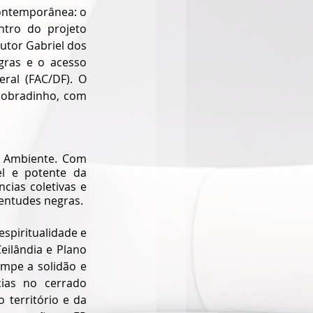
ontemporânea: o 
tro do projeto 
utor Gabriel dos 
gras e o acesso 
ral (FAC/DF). O 
Sobradinho, com 
 Ambiente. Com 
l e potente da 
ias coletivas e 
ventudes negras.
spiritualidade e 
ilândia e Plano 
ompe a solidão e 
ias no cerrado 
território e da 