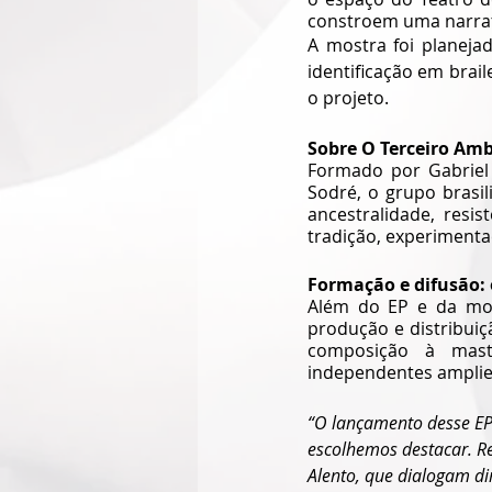
constroem uma narrati
A mostra foi planeja
identificação em brail
o projeto.
Sobre O Terceiro Am
Formado por Gabriel 
Sodré, o grupo brasil
ancestralidade, resis
tradição, experimentaç
Formação e difusão: 
Além do EP e da mostr
produção e distribuiç
composição à mast
independentes ampliem
“O lançamento desse EP 
escolhemos destacar. Re
Alento, que dialogam di