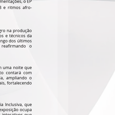
imentações, o EP 
 e ritmos afro-
gro na produção 
s e técnicos da 
ngo dos últimos 
 reafirmando o 
m uma noite que 
nto contará com 
da, ampliando o 
is, fortalecendo 
 Inclusiva, que 
 exposição ocupa 
interativos que 