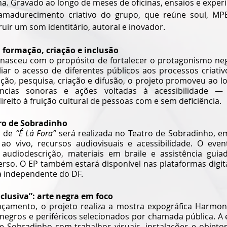
na. Gravado ao longo de meses de oficinas, ensaios e exper
madurecimento criativo do grupo, que reúne soul, MPB
ruir um som identitário, autoral e inovador.
 formação, criação e inclusão
 nasceu com o propósito de fortalecer o protagonismo ne
ar o acesso de diferentes públicos aos processos criativo
ão, pesquisa, criação e difusão, o projeto
promoveu ao lo
ências sonoras e ações voltadas à acessibilidade —
eito à fruição cultural de pessoas com e sem deficiência.
ro de Sobradinho
 de 
“É Lá Fora”
 será realizada no Teatro de Sobradinho, e
ao vivo, recursos audiovisuais e acessibilidade. O eve
, audiodescrição, materiais em braile e assistência guia
erso. O EP também estará disponível nas plataformas digita
a independente do DF.
lusiva”: arte negra em foco
çamento, o projeto realiza a mostra expográfica Harmonia
s negros e periféricos selecionados por chamada pública. A
 Sobradinho com trabalhos visuais, instalações e objetos 