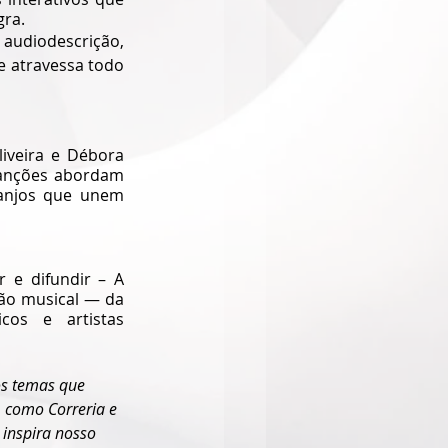
gra.
audiodescrição, 
e atravessa todo 
iveira e Débora 
canções abordam 
ranjos que unem 
 e difundir – A 
ão musical — da 
os e artistas 
os temas que 
 como Correria e 
inspira nosso 