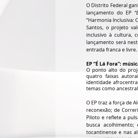
O Distrito Federal g
lançamento do EP 
“
“Harmonia Inclusiva: C
Santos, o projeto val
inclusivo à cultura,
lançamento será nest
entrada franca e livre.
EP “É Lá Fora”: músic
O ponto alto do pro
quatro faixas autorai
identidade afrocentra
temas como ancestralid
O EP traz a força de A
reconexão; de Correri
Piloto e reflete a pu
busca acolhimento; 
tocantinense e nas al