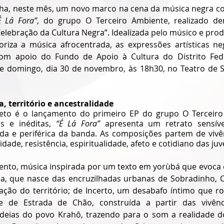
anha, neste mês, um novo marco na cena da música negra c
É Lá Fora”
, do grupo O Terceiro Ambiente, realizado den
elebração da Cultura Negra”. Idealizada pelo músico e prod
oriza a música afrocentrada, as expressões artísticas ne
 com apoio do Fundo de Apoio à Cultura do Distrito Fede
e domingo, dia 30 de novembro, às 18h30, no Teatro de 
a, território e ancestralidade
jeto é o lançamento do primeiro EP do grupo O Terceiro
s e inéditas, 
“É Lá Fora”
 apresenta um retrato sensíve
da e periférica da banda. As composições partem de vivênc
ade, resistência, espiritualidade, afeto e cotidiano das ju
lento, música inspirada por um texto em yorùbá que evoca e
a, que nasce das encruzilhadas urbanas de Sobradinho, Ce
lsação do território; de Incerto, um desabafo íntimo que r
e de Estrada de Chão, construída a partir das vivênc
deias do povo Krahô, trazendo para o som a realidade do 