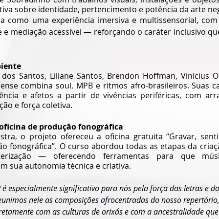
va sobre identidade, pertencimento e potência da arte ne
da como uma experiência imersiva e multissensorial, com 
e e mediação acessível — reforçando o caráter inclusivo qu
biente
dos Santos, Liliane Santos, Brendon Hoffman, Vinícius Ol
iense combina soul, MPB e ritmos afro-brasileiros. Suas 
tência e afetos a partir de vivências periféricas, com ar
ão e força coletiva.
oficina de produção fonográfica
a, o projeto ofereceu a oficina gratuita “Gravar, sentir
ão fonográfica”. O curso abordou todas as etapas da criaç
erização — oferecendo ferramentas para que músic
 sua autonomia técnica e criativa.
é especialmente significativo para nós pela força das letras e d
unimos nele as composições afrocentradas do nosso repertório,
retamente com as culturas de orixás e com a ancestralidade que 