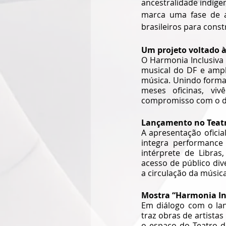
ancestralidade indíge
marca uma fase de a
brasileiros para const
Um projeto voltado à
O Harmonia Inclusiva
musical do DF e ampli
música. Unindo formaç
meses oficinas, viv
compromisso com o dir
Lançamento no Teat
A apresentação oficial
integra performance 
intérprete de Libras
acesso de público div
a circulação da músic
Mostra “Harmonia Inc
Em diálogo com o lan
traz obras de artista
o espaço do Teatro de