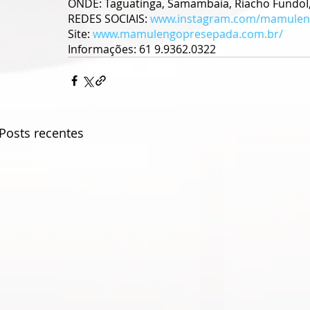
ONDE: Taguatinga, Samambaia, Riacho FundoI, 
REDES SOCIAIS: 
www.instagram.com/mamulen
Site: 
www.mamulengopresepada.com.br/
Informações: 61 9.9362.0322
Posts recentes