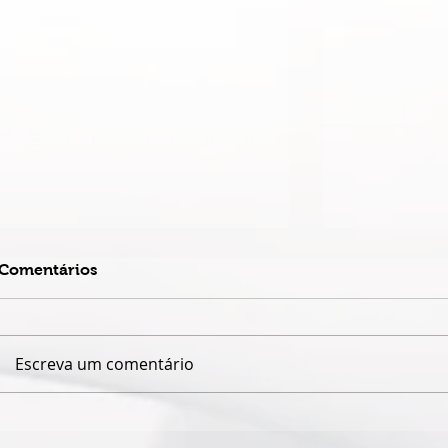
Comentários
Escreva um comentário
ESPETÁCULO SOLO DE
CASA PARA
CIRCO CONTEMPORÂNEO
PARTICIPA