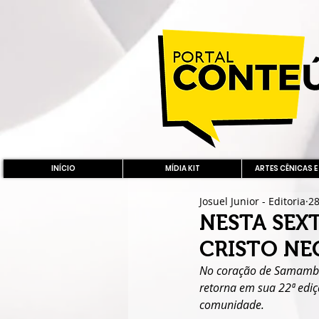
INÍCIO
MÍDIA KIT
ARTES CÊNICAS E
Josuel Junior - Editoria
28
NESTA SEXT
CRISTO NE
No coração de Samambai
retorna em sua 22ª ediç
comunidade. 