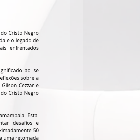
do Cristo Negro 
a e o legado de 
is enfrentados 
nificado ao se 
flexões sobre a 
 Gilson Cezzar e 
do Cristo Negro 
amambaia. Esta  
ar desafios e 
oximadamente 50 
 a uma retomada 