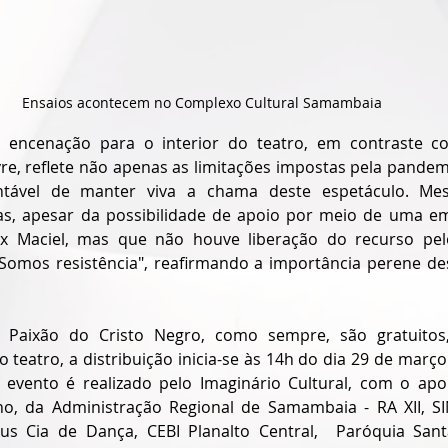
Ensaios acontecem no Complexo Cultural Samambaia
 encenação para o interior do teatro, em contraste com
vre, reflete não apenas as limitações impostas pela pande
ntável de manter viva a chama deste espetáculo. Mes
iras, apesar da possibilidade de apoio por meio de uma e
x Maciel, mas que não houve liberação do recurso pel
Somos resistência", reafirmando a importância perene des
 Paixão do Cristo Negro, como sempre, são gratuitos
 teatro, a distribuição inicia-se às 14h do dia 29 de março 
 evento é realizado pelo Imaginário Cultural, com o ap
gno, da Administração Regional de Samambaia - RA XII, S
s Cia de Dança, CEBI Planalto Central,  Paróquia Santa 