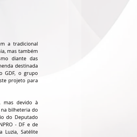
 a tradicional 
mia, mas também 
mo diante das 
menda destinada 
o GDF, o grupo 
te projeto para 
, mas devido à 
na bilheteria do 
oio do Deputado 
INPRO - DF e de 
Luzia, Satélite 