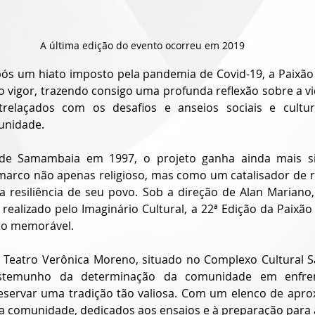
A última edição do evento ocorreu em 2019
ós um hiato imposto pela pandemia de Covid-19, a Paixão 
vigor, trazendo consigo uma profunda reflexão sobre a vid
trelaçados com os desafios e anseios sociais e cultura
unidade.
 de Samambaia em 1997, o projeto ganha ainda mais sig
arco não apenas religioso, mas como um catalisador de re
 a resiliência de seu povo. Sob a direção de Alan Mariano,
ealizado pelo Imaginário Cultural, a 22ª Edição da Paixão 
to memorável.
 Teatro Verônica Moreno, situado no Complexo Cultural S
temunho da determinação da comunidade em enfrent
reservar uma tradição tão valiosa. Com um elenco de apr
da comunidade, dedicados aos ensaios e à preparação para