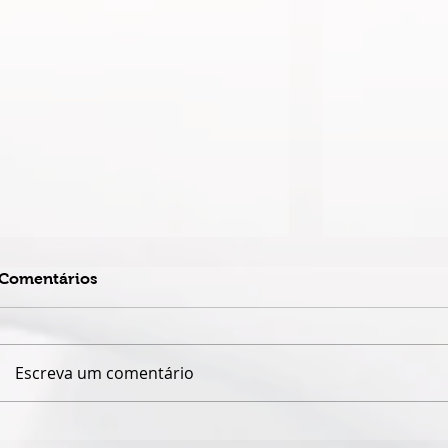
Comentários
Escreva um comentário
ESPETÁCULO SOLO DE
TEATRO DA