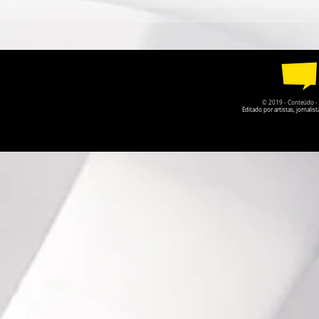
ESPETÁCULO SOLO DE
TEATRO DA
CIRCO CONTEMPORÂNEO
PARQUE DA
CIRCULA PELO DF EM
RECEBE A P
AGOSTO
O PRISIONE
© 2019 - Conteúdo - Po
Editado por artistas, jornal