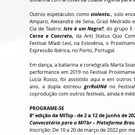
Outros espetáculos como 
violento.
, solo en
Amparo, Alexandre de Sena, Grazi Medrado e
Cia de Teatro; 
Isto é um Negro?
, do grupo E
Carne e Concreto
, 
da Anti Status Quo Com
Festival Mladi Levi, na Eslovênia, o Proximame
Expressão Ibérica, no Porto, Portugal.
Em dança, a bailarina e coreógrafa Marta Soa
performance em 2019 no Festival Proximame
Lucía Russo, foi assistido aqui e em outros 
ano, a dupla estreou 
grrRoUNd 
no Festiva
coprodução com outros festivais, ainda é inédi
PROGRAME-SE
8ª edição da MITsp - de 2 a 12 de junho de 20
Convocatória para a MITbr – Plataforma Brasi
Inscrição: De 10 a 20 de março de 2022 por mei