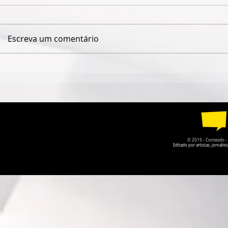
Escreva um comentário
DUPLA MATO-GROSSENSE
QUANDO O
FABRÍCIO & FERNANDO
CÂMARA DE
LANÇA NOVO DISCO COM
GOIÁS PER
GUILHERME & SANTIAGO
DA PRÓPRI
© 2019 - Conteúdo - Po
Editado por artistas, jornal