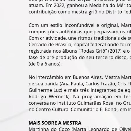
atuam. Em 2022, ganhou a Medalha do Mérito D
contribuição como mestra griô no Distrito Fed
Com um estilo inconfundível e original, Mar
composições autênticas que perpassam os rit
Com criatividade, une ritmos tradicionais de su
Cerrado de Brasília, capital federal onde foi 
registrada nos álbuns "Rodas Griô” (2017) e o
fase de pré-produção do seu terceiro disco, o
(de 0 a 6 anos).
No intercâmbio em Buenos Aires, Mestra Mart
de sua banda (Ana Paula, Carlos Frazão, Cris Fl
Guilherme Luz) e mais três integrantes da e
Rodrigo Werneck). Na programação em terra
conversa no Instituto Guimarães Rosa, no Gru
no Centro Cultural Comunitário El Bondi, em I
MAIS SOBRE A MESTRA
Martinha do Coco (Marta Leonardo de Olivei