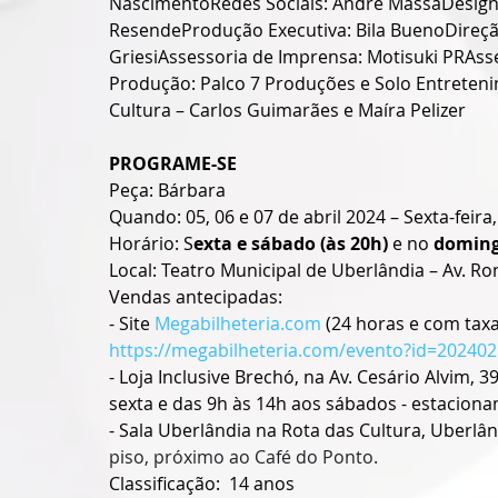
NascimentoRedes Sociais: André MassaDesigner
ResendeProdução Executiva: Bila BuenoDireção
GriesiAssessoria de Imprensa: Motisuki PRAss
Produção: Palco 7 Produções e Solo Entreteni
Cultura – Carlos Guimarães e Maíra Pelizer
PROGRAME-SE
Peça: Bárbara
Quando: 05, 06 e 07 de abril 2024 – Sexta-feir
Horário: S
exta
e
sábado (às 20h) 
e no 
doming
Local: Teatro Municipal de Uberlândia – Av. R
Vendas antecipadas:
- Site 
Megabilheteria.com
 (24 horas e com tax
https://megabilheteria.com/evento?id=20240
- Loja Inclusive Brechó, na Av. Cesário Alvim, 
sexta e das 9h às 14h aos sábados - estacion
- Sala Uberlândia na Rota das Cultura, Uberlân
piso, próximo ao Café do Ponto.
Classificação:  14 anos