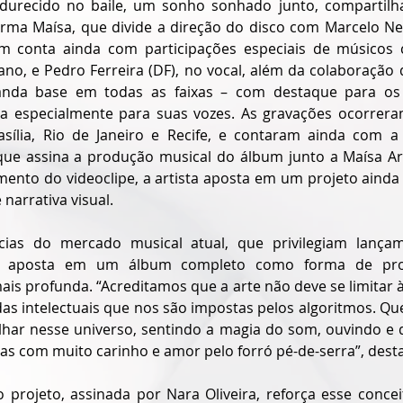
durecido no baile, um sonho sonhado junto, compartilh
irma Maísa, que divide a direção do disco com Marcelo Ned
m conta ainda com participações especiais de músicos 
fano, e Pedro Ferreira (DF), no vocal, além da colaboração
banda base em todas as faixas – com destaque para os a
 especialmente para suas vozes. As gravações ocorreram
rasília, Rio de Janeiro e Recife, e contaram ainda com a
ue assina a produção musical do álbum junto a Maísa Ar
ento do videoclipe, a artista aposta em um projeto ainda 
narrativa visual.
cias do mercado musical atual, que privilegiam lançam
sa aposta em um álbum completo como forma de pro
mais profunda. “Acreditamos que a arte não deve se limitar 
s intelectuais que nos são impostas pelos algoritmos. Qu
lhar nesse universo, sentindo a magia do som, ouvindo e 
das com muito carinho e amor pelo forró pé-de-serra”, dest
o projeto, assinada por Nara Oliveira, reforça esse concei