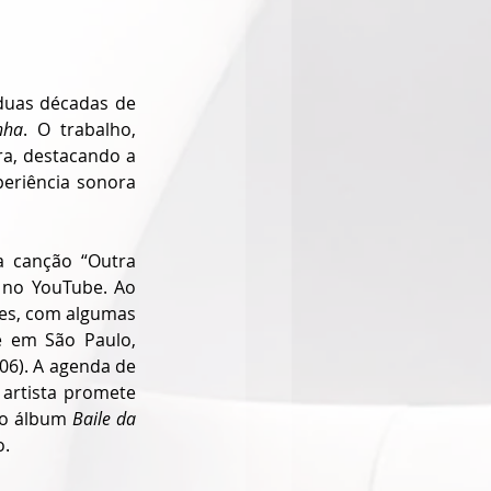
duas décadas de 
nha
. O trabalho, 
a, destacando a 
eriência sonora 
a canção “Outra 
 no YouTube. Ao 
es, com algumas 
e em São Paulo, 
06). A agenda de 
 artista promete 
o álbum 
Baile da 
o.