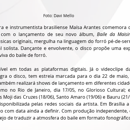
Foto: Davi Mello
ra e instrumentista brasiliense Maísa Arantes comemora 
a com o lançamento de seu novo álbum, 
Baile da Maisi
cas originais, mergulha na linguagem do forró pé-de-serr
l solista. Dançante e envolvente, o disco propõe uma exp
iva do baile de forró.
vel em todas as plataformas digitais. Já o videoclipe d
gra o disco, tem estreia marcada para o dia 22 de maio,
também realizará shows de lançamento em diferentes cidad
omo no Rio de Janeiro, dia 17/05, no Glorioso Cultural; 
 Moji das Cruzes (18/06), Santo Amaro (19/06) e Bauru (21/
ponibilizada pelas redes sociais da artista. Em Brasília a
 com data ainda a definir. Com produção independente, 
ejo de traduzir a atmosfera do baile em formato fonográfic