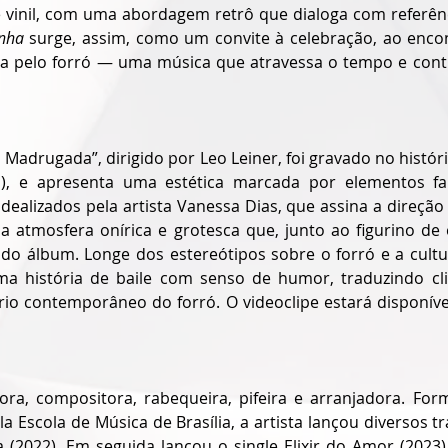
e vinil, com uma abordagem retrô que dialoga com referênci
inha
 surge, assim, como um convite à celebração, ao encont
da pelo forró — uma música que atravessa o tempo e conti
 Madrugada”, dirigido por Leo Leiner, foi gravado no históri
J), e apresenta uma estética marcada por elementos fan
ealizados pela artista Vanessa Dias, que assina a direção d
 atmosfera onírica e grotesca que, junto ao figurino de 
do álbum. Longe dos estereótipos sobre o forró e a cultur
ma história de baile com senso de humor, traduzindo cl
io contemporâneo do forró. O videoclipe estará disponíve
ora, compositora, rabequeira, pifeira e arranjadora. Fo
a Escola de Música de Brasília, a artista lançou diversos t
ra (2022). Em seguida lançou o single Elixir do Amor (2023