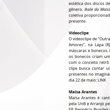
estética dos discos d
gênero. 
Baile da Mais
coletiva proporciona
presente.
Vídeoclipe
O videoclipe de “Outra
Amores”, na Lapa (R
máscaras e bonecos. Id
os bonecos criam uma
com o conceito retrô 
clipe busca contar u
presentes no imaginár
dia 22 de maio: LINK
Maísa Arantes
Maísa Arantes é cant
pela UnB e Arranjo pel
EP Peripécia Brasilei