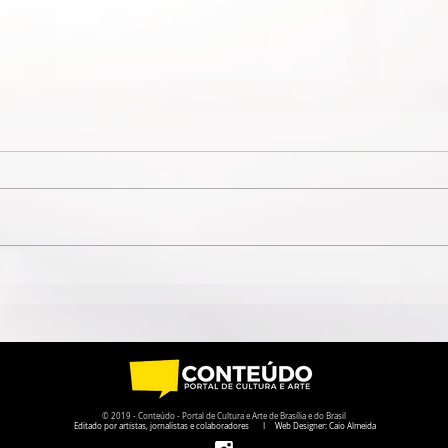
ESPETÁCULO SOLO DE
AGE
CIRCO CONTEMPORÂNEO
ORG
CIRCULA PELO DF EM
BEAT
AGOSTO
COM
DO 
BEA
© 2019 - Conteúdo - Portal de Cultura e Arte de Brasília e do Brasil
Editado por artistas, jornalistas e colaboradores I Web Designer: Caio Almeida