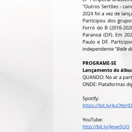
"Outros Sertões - can
2024 foi a vez de lan
Participou dos grupos
Forró do B (2016-202
Paranoá (DF). Em 202
Paulo e DF. Participo
independente “
Baile d
PROGRAME-SE
Lançamento do álbum
QUANDO: No ar a parti
ONDE: Plataformas dig
Spotify:
https://bit.ly/4uQtbH
YouTube:
http://bit.ly/4nye5UO