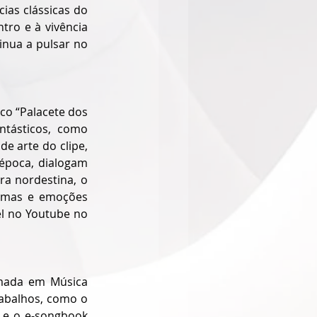
as clássicas do 
ro e à vivência 
nua a pulsar no 
co “Palacete dos 
tásticos, como 
e arte do clipe, 
época, dialogam 
a nordestina, o 
imas e emoções 
l no Youtube no 
rmada em Música 
rabalhos, como o 
) e o e-songbook 