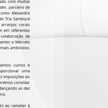
ado com muitas 
er, parceiro de 
como Alexandre 
 do Trio Samburá 
rranjos corais 
 em diferentes 
 colaboração de 
antes e Marcelo 
mais ambicioso, 
entos curtos e 
porcionar uma 
às imposições do 
eremos convidar 
dançando as dez 
aca.
to ao remeter à 