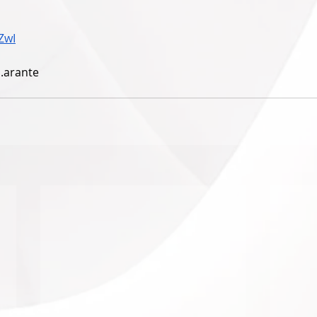
ZwI
.arante