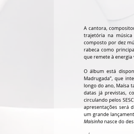
A cantora, composito
trajetória na músic
composto por dez músi
rabeca como principa
que remete à energia v
O álbum está disponí
Madrugada”, que inte
longo do ano, Maísa 
datas já previstas, c
circulando pelos SESCs
apresentações será dis
um grande lançamento
Maisinha
 nasce do des