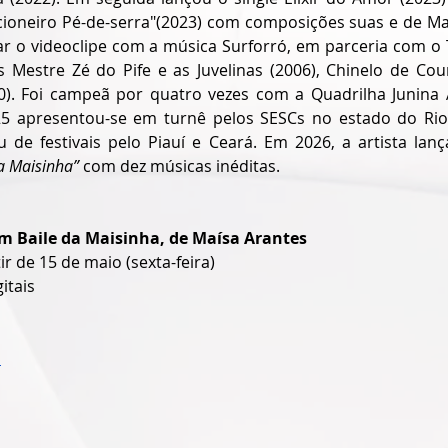
cioneiro Pé-de-serra"(2023) com composições suas e de Ma
çar o videoclipe com a música Surforró, em parceria com o 
 Mestre Zé do Pife e as Juvelinas (2006), Chinelo de Cour
0). Foi campeã por quatro vezes com a Quadrilha Junina 
5 apresentou-se em turnê pelos SESCs no estado do Rio 
u de festivais pelo Piauí e Ceará. Em 2026, a artista lan
a Maisinha”
 com dez músicas inéditas. 
 Baile da Maisinha, de Maísa Arantes
r de 15 de maio (sexta-feira)
itais
D