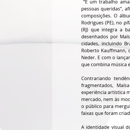
 “É um trabalho ama
pessoas queridas”, af
composições. O álbu
Rodrigues (PE), no pí
(RJ) que integra a 
desenhados por Maísa
cidades, incluindo B
Roberto Kauffmann, q
Neder. E com o lançam
que combina música e 
Contrariando tendên
fragmentados, Maí
experiência artística 
mercado, nem às moda
o público para mergu
faixas que foram cria
A identidade visual d