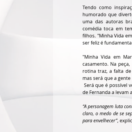
Tendo como inspiraç
humorado que diverte
uma das autoras bra
comédia toca em tem
filhos. "
Minha Vida em
ser feliz é fundamental
"
Minha Vida em Mar
casamento. Na peça, a
rotina traz, a falta d
Será que é possível v
de Fernanda a levam a
“A personagem luta cont
claro, o medo de se s
para envelhecer”
, expl