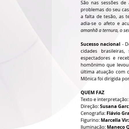
São nas sessões de a
problemas do seu casa
a falta de tesão, as 
adia-se o afeto e a
amanhã a ternura, o sex
Sucesso nacional
 - 
cidades brasileira
espectadores e receb
homônimo que levou 
última atuação com o
Mônica foi dirigida p
QUEM FAZ
Texto e interpretação:
Direção: 
Susana Garc
Cenografia: 
Flávio Gra
Figurino: 
Marcella Vir
Iluminação: 
Maneco Q