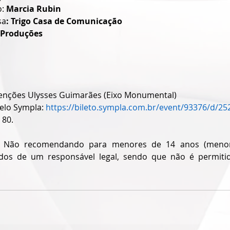
: 
Marcia Rubin
sa
: Trigo Casa de Comunicação
 Produções
venções Ulysses Guimarães (Eixo Monumental)
elo Sympla: 
https://bileto.sympla.com.br/event/93376/d/25
 80.
 N
ão recomendando para menores de 14 anos (menor
s de um responsável legal, sendo que não é permitid