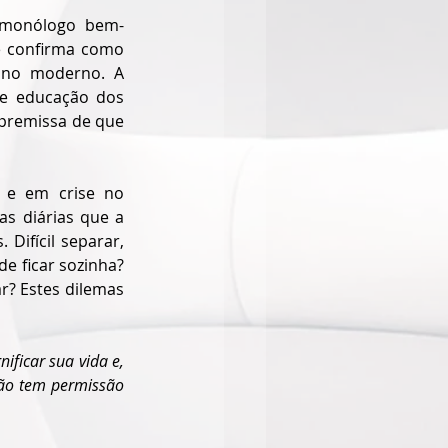
m monólogo bem-
e confirma como 
ino moderno. A 
e educação dos 
 premissa de que 
 e em crise no 
s diárias que a 
Difícil separar, 
mas será que a gente tem que suportar tudo em nome da família? Ou por medo de ficar sozinha? 
r? Estes dilemas 
ficar sua vida e, 
ão tem permissão 