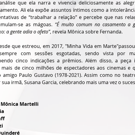
nálise que ela narra e vivencia deliciosamente as alegr
mento. Ali ela expõe assuntos íntimos como a intolerânci
tentativas de “trabalhar a relação” e percebe que nas rela
cumulam-se as mágoas. 
“É muito comum no casamento a ge
o: a gente adia o afeto”
, revela Mônica sobre Fernanda.
Desde que estreou, em 2017, "
Minha Vida em Marte"
passou
s, sempre com sessões esgotadas, sendo vista por ma
endo cinco indicações a prêmios. Além disso, a peça in
mais de cinco milhões de espectadores aos cinemas e q
 amigo Paulo Gustavo (1978-2021). Assim como no teatro 
or sua irmã, Susana Garcia, celebrando mais uma vez o suces
 
Mônica Martelli
ia
ff
zi
uinderé