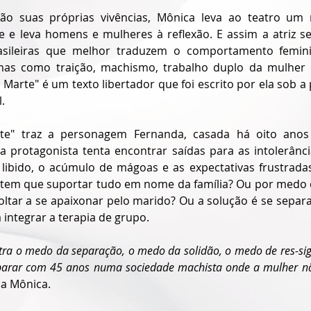
ão suas próprias vivências, Mônica leva ao teatro u
 e leva homens e mulheres à reflexão. E assim a atriz s
sileiras que melhor traduzem o comportamento femin
as como traição, machismo, trabalho duplo da mulher 
 Marte"
 é um texto libertador que foi escrito por ela sob a
.
te"
 traz a personagem Fernanda, casada há oito anos
 protagonista tenta encontrar saídas para as intolerância
e libido, o acúmulo de mágoas e as expectativas frustradas. 
oltar a se apaixonar pelo marido? Ou a solução é se separa
 integrar a terapia de grupo.
ra o medo da separação, o medo da solidão, o medo de res-signi
eparar com 45 anos numa sociedade machista onde a mulher n
ica Mônica.