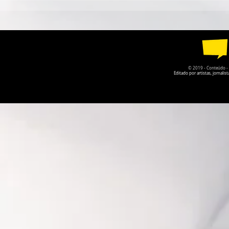
CIRCO CONTEMPORÂNEO
PARQUE DA
CIRCULA PELO DF EM
RECEBE A P
AGOSTO
O PRISIONE
© 2019 - Conteúdo - Po
Editado por artistas, jornal