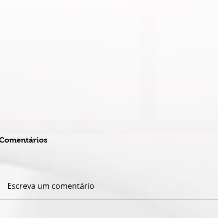
Comentários
Escreva um comentário
ESPETÁCULO SOLO DE
TEATRO DA