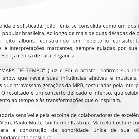
lida e sofisticada, João Fênix se consolida como um dos i
popular brasileira. Ao longo de mais de duas décadas de ca
u oito álbuns, construindo um repertório consistent
s e interpretações marcantes, sempre guiadas por sua v
esença cênica de rara elegância.
MAPA DE TEMPO" (Luz e Fé) o artista reafirma sua iden
show que revela suas influências afetivas e musicais. 
 que atravessam gerações da MPB, costuradas pela interpr
 O resultado é um concerto delicado e intenso, que celebr
ento ao tempo e às transformações que o inspiram.
oria sensível e pela escolha de colaboradores de excelênci
lem, Paulo Mutti, Guilherme Kastrup, Marcelo Costa e Lui
ara a construção da sonoridade única de sua obra,
undamente brasileira.