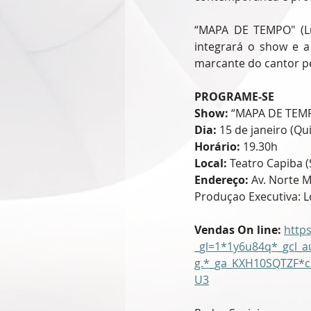
“MAPA DE TEMPO" (Lu
integrará o show e a 
marcante do cantor p
PROGRAME-SE
Show:
 “MAPA DE TEMP
Dia:
 15 de janeiro (Qui
Horário:
 19.30h
Local:
 Teatro Capiba 
Endereço:
 Av. Norte M
Produçao Executiva: 
Vendas On line:
http
_gl=1*1y6u84q*_gcl
g.*_ga_KXH10SQTZF*
U3