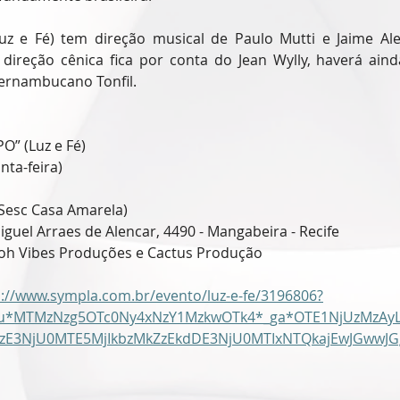
z e Fé) tem direção musical de Paulo Mutti e Jaime A
direção cênica fica por conta do Jean Wylly, haverá ainda
ernambucano Tonfil.
O” (Luz e Fé)
nta-feira)
(Sesc Casa Amarela)
iguel Arraes de Alencar, 4490 - Mangabeira - Recife
Loh Vibes Produções e Cactus Produção
s://www.sympla.com.br/evento/luz-e-fe/3196806?
_au*MTMzNzg5OTc0Ny4xNzY1MzkwOTk4*_ga*OTE1NjUzMzAy
czE3NjU0MTE5MjIkbzMkZzEkdDE3NjU0MTIxNTQkajEwJGww