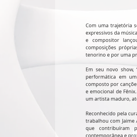
Com uma trajetória só
expressivos da música 
e compositor lanço
composições própria
tenorino e por uma pr
Em seu novo show, “
performática em um 
composto por canções
e emocional de Fênix.
um artista maduro, at
Reconhecido pela curad
trabalhou com Jaime A
que contribuíram p
contemporânea e prof