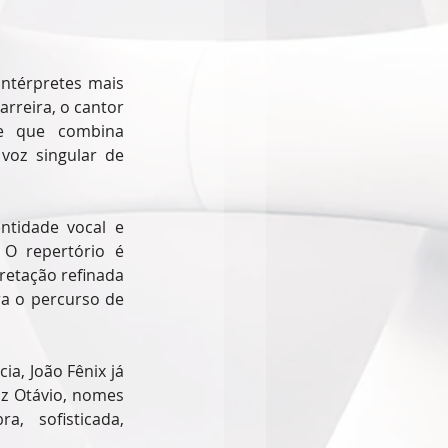
ntérpretes mais 
rreira, o cantor 
e que combina 
oz singular de 
tidade vocal e 
O repertório é 
etação refinada 
a o percurso de 
a, João Fênix já 
z Otávio, nomes 
 sofisticada, 