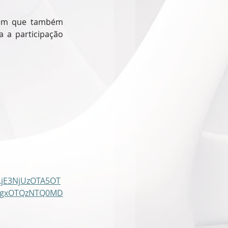
lem que também 
 a participação 
LjE3NjUzOTA5OT
JGgxOTQzNTQ0MD