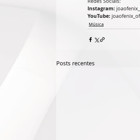
Redes Sociais:
Instagram:
 joaofenix_
YouTube:
 joaofenix_of
Música
Posts recentes