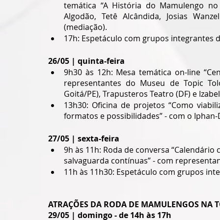
temática “A História do Mamulengo no D
Algodão, Tetê Alcândida, Josias Wanz
(mediação).
17h: Espetáculo com grupos integrantes
26/05 | quinta-feira
9h30 às 12h: Mesa temática on-line “Ce
representantes do Museu de Topic Tol
Goitá/PE), Trapusteros Teatro (DF) e Izab
13h30: Oficina de projetos “Como viabil
formatos e possibilidades” - com o Iphan-
27/05 | sexta-feira
9h às 11h: Roda de conversa “Calendário 
salvaguarda contínuas” - com representan
11h às 11h30: Espetáculo com grupos int
ATRAÇÕES DA RODA DE MAMULENGOS NA T
29/05 | domingo - de 14h às 17h