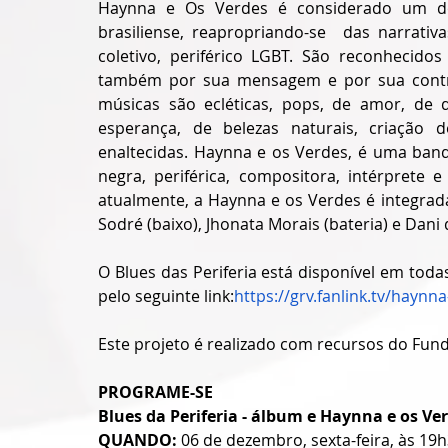
Haynna e Os Verdes é considerado um do
brasiliense, reapropriando-se  das narrativ
coletivo, periférico LGBT. São reconhecido
também por sua mensagem e por sua contribu
músicas são ecléticas, pops, de amor, de d
esperança, de belezas naturais, criação d
enaltecidas. Haynna e os Verdes, é uma band
negra, periférica, compositora, intérprete 
atualmente, a Haynna e os Verdes é integrada, 
Sodré (baixo), Jhonata Morais (bateria) e Dani 
O Blues das Periferia está disponível em toda
pelo seguinte link:
https://grv.fanlink.tv/haynn
Este projeto é realizado com recursos do Fundo
PROGRAME-SE
Blues da Periferia - álbum e Haynna e os Ve
QUANDO:
 06 de dezembro, sexta-feira, às 19