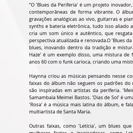
“O 'Blues da Periferia' é um projeto inovado
contemporâneas de forma vibrante. O álbu
gravações analógicas ao vivo, guitarras e p
synths e bateria eletrônica, tudo isso aliad
cria um som único e autêntico, que resgat
perspectiva atualizada e renovada.O 'Blues da 
blues, inovando dentro da tradição e mistura
Haze' é um exemplo disso, uma mistura de fu
anos 60 com o funk carioca, criando uma mistu
Haynna criou as músicas pensando nesse con
faixas do álbum não seguem os padrões do m
são inspiradas em artistas da periferia. 'Me
Samambaia Meimei Bastos. 'Dias de Sol' é uma 
'Rosa' é a música mais latina do álbum, e fa
multiartista de Santa Maria.
Outras faixas, como 'Letícia', um blues q