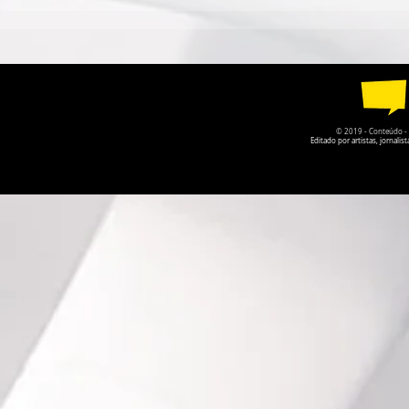
ESPETÁCULO SOLO DE
TEATRO DA
CIRCO CONTEMPORÂNEO
PARQUE DA
CIRCULA PELO DF EM
RECEBE A P
AGOSTO
O PRISIONE
© 2019 - Conteúdo - Po
Editado por artistas, jornal