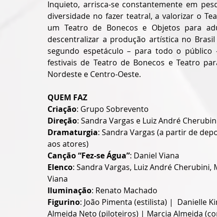
Inquieto, arrisca-se constantemente em pesq
diversidade no fazer teatral, a valorizar o T
um Teatro de Bonecos e Objetos para adul
descentralizar a produção artística no Bras
segundo espetáculo – para todo o público 
festivais de Teatro de Bonecos e Teatro par
Nordeste e Centro-Oeste.
QUEM FAZ
Criação
: Grupo Sobrevento
Direção
: Sandra Vargas e Luiz André Cherubini
Dramaturgia
: Sandra Vargas (a partir de dep
aos atores)
Canção “Fez-se Água”
: Daniel Viana
Elenco
: Sandra Vargas, Luiz André Cherubini, 
Viana 
Iluminação
: Renato Machado 
Figurino
: João Pimenta (estilista) |  Danielle 
Almeida Neto (piloteiros) | Marcia Almeida (c