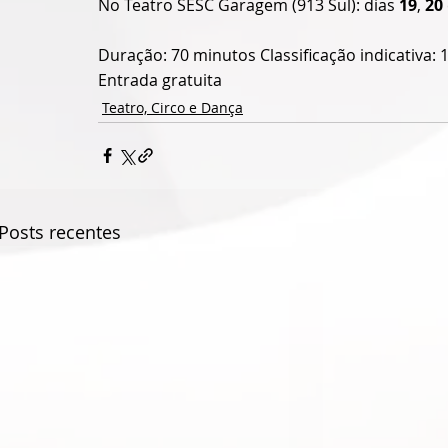
No Teatro SESC Garagem (913 Sul): dias 
19
, 
20
Duração: 70 minutos Classificação indicativa: 
Entrada gratuita 
Teatro, Circo e Dança
Posts recentes