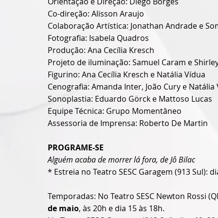
Orientação e Direção: Diego Borges
Co-direção: Alisson Araujo 
Colaboração Artística: Jonathan Andrade e Som
Fotografia: Isabela Quadros
Produção: Ana Cecília Kresch
Projeto de iluminação: Samuel Caram e Shirle
Figurino: Ana Cecília Kresch e Natália Vídua
Cenografia: Amanda Inter, João Cury e Natália
Sonoplastia: Eduardo Görck e Mattoso Lucas
Equipe Técnica: Grupo Momentâneo
Assessoria de Imprensa: Roberto De Martin 
PROGRAME-SE
Alguém acaba de morrer lá fora, de Jô Bilac
* Estreia no Teatro SESC Garagem (913 Sul): di
Temporadas: No Teatro SESC Newton Rossi (QNN
de maio
, às 20h e dia 15 às 18h. 