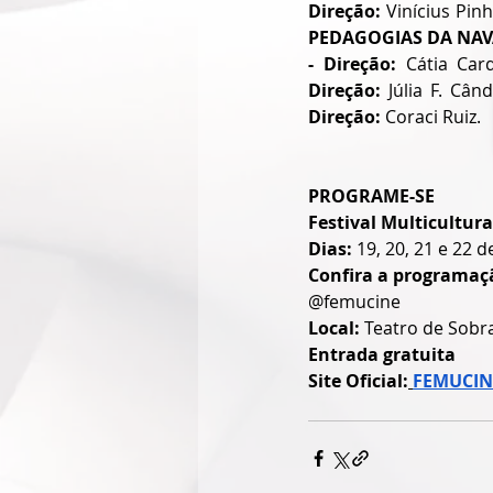
Direção:
 Vinícius Pinh
PEDAGOGIAS DA NAVA
- Direção:
 Cátia Car
Direção:
 Júlia F. Când
Direção: 
Coraci Ruiz.
PROGRAME-SE
Festival Multicultur
Dias: 
19, 20, 21 e 22 
Confira a programaçã
@femucine 
Local: 
Teatro de Sobr
Entrada gratuita
Site Oficial:
FEMUCIN