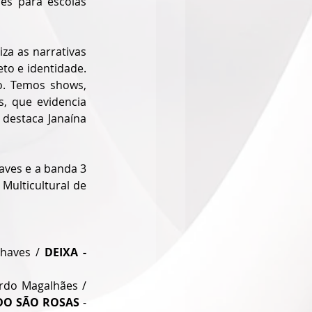
es para escolas 
a as narrativas 
to e identidade. 
. Temos shows, 
, que evidencia 
estaca Janaína 
aves e a banda 3 
ulticultural de 
haves / 
DEIXA - 
 Kunha Rete e Carlos Eduardo Magalhães / 
DO SÃO ROSAS
 - 