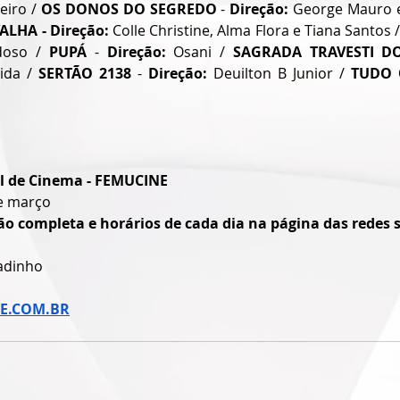
eiro / 
OS DONOS DO SEGREDO
 - 
Direção:
LHA - Direção:
 Colle Christine, Alma Flora e Tiana Santos /
doso / 
PUPÁ
 - 
Direção:
 Osani / 
SAGRADA TRAVESTI DO
ida / 
SERTÃO 2138
 - 
Direção:
 Deuilton B Junior / 
TUDO 
al de Cinema - FEMUCINE
de março 
o completa e horários de cada dia na página das redes so
adinho
E.COM.BR