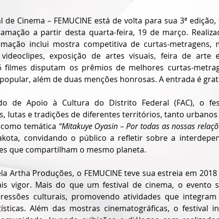
ral de Cinema – FEMUCINE
está de volta para sua 3ª edição,
amação a partir desta quarta-feira, 19 de março. Realiza
mação inclui mostra competitiva de curtas-metragens, mo
 videoclipes, exposição de artes visuais, feira de arte 
16 filmes disputam os prêmios de melhores curtas-metra
ri popular, além de duas menções honrosas. A entrada é grat
o de Apoio à Cultura do Distrito Federal (FAC), o fest
as, lutas e tradições de diferentes territórios, tanto urbanos
 como temática 
“Mitakuye Oyasin – Por todas as nossas relaçõ
akota, convidando o público a refletir sobre a interdepe
es que compartilham o mesmo planeta.
la Artha Produções, o FEMUCINE teve sua estreia em 2018 e
s vigor. Mais do que um festival de cinema, o evento s
pressões culturais, promovendo atividades que integram 
ísticas. Além das mostras cinematográficas, o festival i