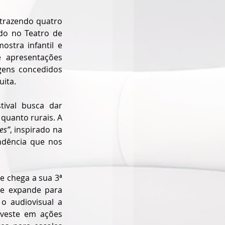
 trazendo quatro 
do no Teatro de 
stra infantil e 
e apresentações 
gens concedidos 
uita.
ival busca dar 
 quanto rurais. A 
es”
, inspirado na 
ndência que nos 
 chega a sua 3ª 
e expande para 
o audiovisual a 
nveste em ações 