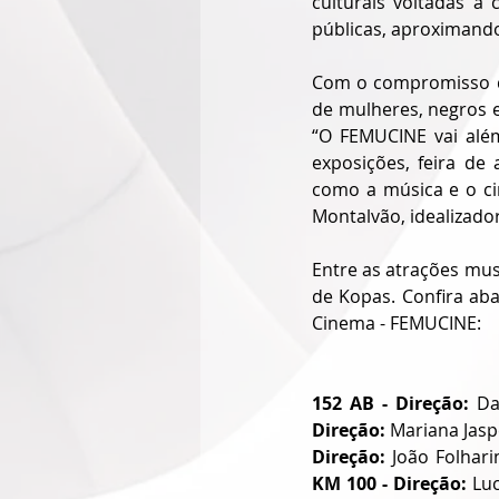
culturais voltadas à
públicas, aproximando
Com o compromisso de 
de mulheres, negros e 
“O FEMUCINE vai além
exposições, feira de
como a música e o c
Montalvão, idealizador
Entre as atrações musi
de Kopas. Confira aba
Cinema - FEMUCINE:
152 AB - Direção:
 Da
Direção:
 Mariana Jasp
Direção:
 João Folharin
KM 100 - Direção:
 Luc