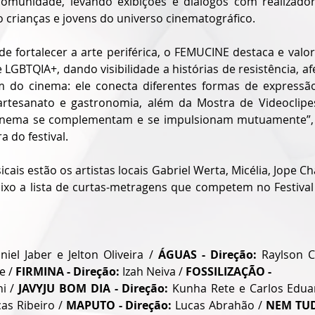
 comunidade, levando exibições e diálogos com realizador
 crianças e jovens do universo cinematográfico.
fortalecer a arte periférica, o FEMUCINE destaca e valoriz
LGBTQIA+, dando visibilidade a histórias de resistência, afe
 do cinema: ele conecta diferentes formas de expressão
 artesanato e gastronomia, além da Mostra de Videoclipes
inema se complementam e se impulsionam mutuamente”, d
a do festival.
cais estão os artistas locais Gabriel Werta, Micélia, Jope Ch
ixo a lista de curtas-metragens que competem no Festival M
niel Jaber e Jelton Oliveira / 
ÁGUAS - Direção:
 Raylson C
e / 
FIRMINA - Direção:
 Izah Neiva / 
FOSSILIZAÇÃO - 
i / 
JAVYJU BOM DIA -
Direção:
as Ribeiro / 
MAPUTO - Direção:
 Lucas Abrahão / 
NEM TU