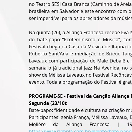
no Teatro SESI Casa Branca (Caminho de Areia)
brasileira em Salvador e este encontro com o
ser imperdível para os apreciadores da música
Na quinta (26), a Aliança Francesa recebe Ev
do bate-papo “Ecofeminismo e Música”, com E
Festival chega na Casa da Música de Itapuã 
Roberto Sant'Ana e mediação de 
Brieuc Tan
Laveaux com participação de Malê Debalê e g
semana o já tradicional Jazz Na Avenida, no
show de Mélissa Laveaux no Festival Recônca
evento. Toda a programação do Festival é grat
PROGRAME-SE - Festival da Canção Aliança 
Segunda (23/10)
:
Bate-papo: “Identidade e cultura na criação mu
Participantes: Xenia França, Mélissa Laveaux,
https://www.sympla.com.br/evento/bate-papo-