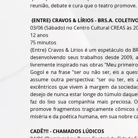
reunião, debate e cura que o teatro promove.
{ENTRE} CRAVOS & LÍRIOS - BRS.A. COLETIV
03/06 (Sábado) no Centro Cultural CREAS às 2
12 anos
75 minutos
{Entre} Cravos & Lírios é um espetáculo do BRs
desenvolvendo seus trabalhos desde 2009, at
livremente inspirado nas obras "Meu primeiro 
Gogol e na frase "ser ou não ser, eis a ques
assume outra perspectiva: "ser ou ter, eis
excêntricos que vivem à margem da sociedade
desejo de nunca estar longe do túmulo daquel
faz do lixo sua companhia mais preciosa. O 
promove fragmentos tragicamente cômicos qu
miséria e da poética humana, em sua nobre ca
CADÊ?!! - CHAMADOS LÚDICOS