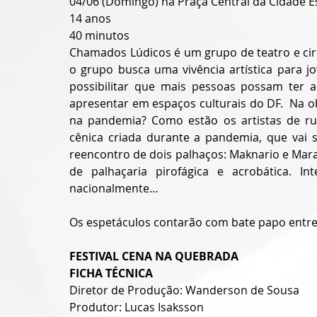
04/06 (Domingo) na Praça Central da Cidade E
14 anos
40 minutos
Chamados Lúdicos é um grupo de teatro e circ
o grupo busca uma vivência artística para jo
possibilitar que mais pessoas possam ter a
apresentar em espaços culturais do DF.  Na 
na pandemia? Como estão os artistas de ru
cênica criada durante a pandemia, que vai s
reencontro de dois palhaços: Maknario e Mar
de palhaçaria pirofágica e acrobática. I
nacionalmente…
Os espetáculos contarão com bate papo entre a
FESTIVAL CENA NA QUEBRADA
FICHA TÉCNICA
Diretor de Produção: Wanderson de Sousa
Produtor: Lucas Isaksson