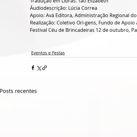
Tradução em Libras: Tati Elizabeth
Áudiodescrição: Lúcia Correa
Apoio: Avá Editora, Administração Regional do 
Realização: Coletivo Ori-gens, Fundo de Apoio 
Festival Céu de Brincadeiras 12 de outubro, P
Eventos e Festas
Posts recentes