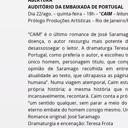
ABERTURA
AUDITÓRIO DA EMBAIXADA DE PORTUGAL
Dia 22/ago. – quinta-feira – 18h – “
CAIM 
– leitu
Prólogo Produções Artísticas – Rio de Janeiro/RJ
“CAIM” é o último romance de José Saramag
doença, o autor ressurgiu mais potente 
desassossegar o leitor. A dramaturga Teresa
Portugal, como preferia o autor, e escolhe
único homem, personagem título, que comp
opinião de Saramago recolhida em entrevis
atualidade ao texto, que ultrapassa as página
humana”. Numa viagem atemporal, Caim está a
própria história; a mesma história que ne
incansavelmente, recontará. Caim conta a própr
“um sentido qualquer, sem parar a meio do c
eterno embate do homem consigo mesmo. Um 
Romance original: José Saramago
Dramaturgia e encenação: Teresa Frota