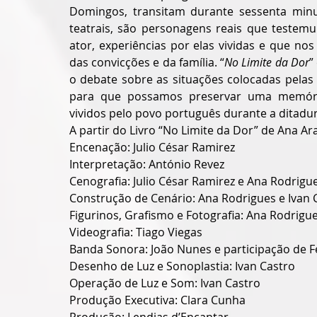
Domingos, transitam durante sessenta minu
teatrais, são personagens reais que teste
ator, experiências por elas vividas e que no
das convicções e da família. “
No Limite da Dor
”
o debate sobre as situações colocadas pelas
para que possamos preservar uma memória
vividos pelo povo português durante a ditadur
A partir do Livro “No Limite da Dor” de Ana A
Encenação: Julio César Ramirez
Interpretação: António Revez
Cenografia: Julio César Ramirez e Ana Rodrigu
Construção de Cenário: Ana Rodrigues e Ivan 
Figurinos, Grafismo e Fotografia: Ana Rodrigu
Videografia: Tiago Viegas
Banda Sonora: João Nunes e participação de 
Desenho de Luz e Sonoplastia: Ivan Castro
Operação de Luz e Som: Ivan Castro
Produção Executiva: Clara Cunha