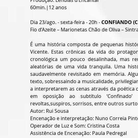
Produção: Lendias d’Encantar
60min.|12 anos
Dia 23/ago. - sexta-feira - 20h - 
CONFIANDO (
Fio d’Azeite – Marionetas Chão de Oliva – Sintr
É uma história composta de pequenas histór
Vicente. Estas crônicas da vida do protago
cronológica um pouco desalinhada, mas re
aleatórias de uma vida tranquila. Uma his
saudavelmente revisitado em memória. Algu
texto, sobressaindo a musicalidade, privilegi
a interpretarem as cenas através da poética d
em oposição ao subtítulo ‘Confinado’ 
revoltas,suspiros, sorrisos, entre outros surt
Autor: Rui Sousa
Encenação e interpretação: Nuno Correia Pint
Operador de Luz e Som: Cristina Costa
Assistência de Encenação: Paula Pedregal