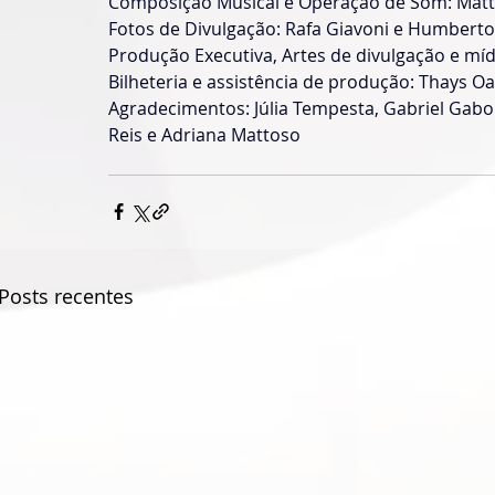
Composição Musical e Operação de Som: Matt
Fotos de Divulgação: Rafa Giavoni e Humberto
Produção Executiva, Artes de divulgação e mídi
Bilheteria e assistência de produção: Thays O
Agradecimentos: Júlia Tempesta, Gabriel Gabor,
Reis e Adriana Mattoso
Posts recentes