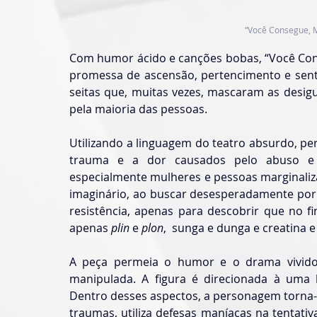
“Você Consegue, M
Com humor ácido e canções bobas, “Você Cons
promessa de ascensão, pertencimento e senti
seitas que, muitas vezes, mascaram as desigua
pela maioria das pessoas.  
Utilizando a linguagem do teatro absurdo, pe
trauma e a dor causados pelo abuso e e
especialmente mulheres e pessoas marginaliza
imaginário, ao buscar desesperadamente por 
resistência, apenas para descobrir que no fi
apenas 
plin 
e 
plon
,  sunga e dunga e creatina e
A peça permeia o humor e o drama vivido 
manipulada. A figura é direcionada à uma b
Dentro desses aspectos, a personagem torna
traumas, utiliza defesas maníacas na tentativ