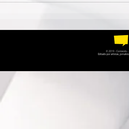
DUPLA MATO-GROSSENSE
QUANDO O
FABRÍCIO & FERNANDO
CÂMARA DE
LANÇA NOVO DISCO COM
GOIÁS PER
GUILHERME & SANTIAGO
DA PRÓPRI
© 2019 - Conteúdo - Po
Editado por artistas, jornal