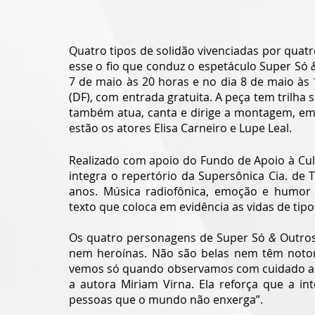
Quatro tipos de solidão vivenciadas por qua
esse o fio que conduz o espetáculo Super Só 
7 de maio às 20 horas e no dia 8 de maio às
(DF), com entrada gratuita. A peça tem trilha
também atua, canta e dirige a montagem, em p
estão os atores Elisa Carneiro e Lupe Leal.
Realizado com apoio do Fundo de Apoio à Cult
integra o repertório da Supersônica Cia. de T
anos. Música radiofônica, emoção e humor s
texto que coloca em evidência as vidas de ti
Os quatro personagens de Super Só 
&
 Outro
nem heroínas. Não são belas nem têm notori
vemos só quando observamos com cuidado as 
a autora Miriam Virna. Ela reforça que a in
pessoas que o mundo não enxerga”.