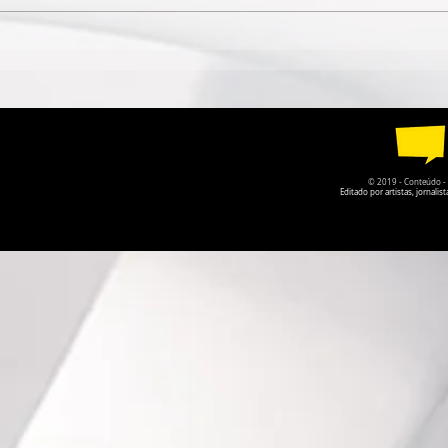
ESPETÁCULO SOLO DE
TEATRO DA
CIRCO CONTEMPORÂNEO
PARQUE DA
CIRCULA PELO DF EM
RECEBE A P
AGOSTO
O PRISIONE
© 2019 - Conteúdo - Po
Editado por artistas, jornal