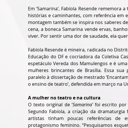
Em ‘Samarina’, Fabíola Resende rememora a t
histórias e caminhantes, com referência em es
montagem também se inspira nos saberes de er
cena, a boneca Samarina vende ervas, banhos
viver. Por sentir uma dor de saudade, ela que
Fabíola Resende é mineira, radicada no Distrit
Educação do DF e cocriadora da Coletiva Ca
espetáculo Vereda dos Mamulengos e é uma d
mulheres brincantes de Brasília. Essa sua 
paralelo à dissertação de mestrado ‘Encantam
o ensino de teatro’, defendida em março na U
A mulher no teatro e na cultura
O texto original de ‘
Samarina’
 foi escrito por
Segundo Fabíola, a criação da dramaturgia f
artistas tinham poucas referências de es
protagonismo feminino. “Pesquisamos esquete