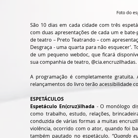
Foto do es
São 10 dias em cada cidade com três espetácu
com duas apresentações de cada um e bate-pa
de teatro – Preto Teatrando – com apresentaçã
Desgraça - uma quarta para não esquecer’. To
de um pequeno webdoc, que ficará disponível
sua companhia de teatro, @cia.encruzilhadas.
A programação é completamente gratuita. A
relançamentos do livro terão acessibilidade c
ESPETÁCULOS
Espetáculo En(cruz)ilhada
 - O monólogo dis
como trabalho, estudo, relações, brincadeir
conduzida de várias formas a muitas encruzi
violência, ocorrido com o ator, quando foi ba
também pautado no espetáculo. 
“Quando eu 