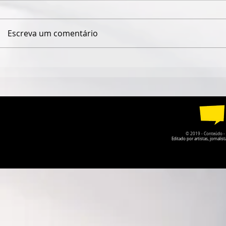
Escreva um comentário
ESPETÁCULO SOLO DE
TEATRO DA
CIRCO CONTEMPORÂNEO
PARQUE DA
CIRCULA PELO DF EM
RECEBE A P
AGOSTO
O PRISIONE
© 2019 - Conteúdo - Po
Editado por artistas, jornal