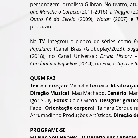
personagem jornalista Gilbran. No teatro, a
que Manche o Carpete
 (2011-2016), 
Il Viaggio
 (20
Outro Pé da Sereia
 (2009), 
Wotan
 (2007) e 
produziu. 
Na TV, integrou o elenco de séries como 
B
Populares
 (Canal Brasil/Globoplay/2023),
 Bug
(2018), no Canal Universal; 
Drunk History –
Condomínio Jaqueline
 (2014), na Fox; e 
Tapas e B
QUEM FAZ
Texto e direção
: Michelle Ferreira. 
Idealizaçã
Direção Musical
: Mau Machado. 
Cenário
: Ma
Igor Sully. 
Fotos
: Caio Oviedo. 
Designer gráfic
Fadel. 
Orientação corporal
: Tainara Cerqueira
Arrumadinho Produções Artísticas. 
Direção d
PROGRAME-SE
Eu Não Sou Harvey – O Desafio das Cabeças