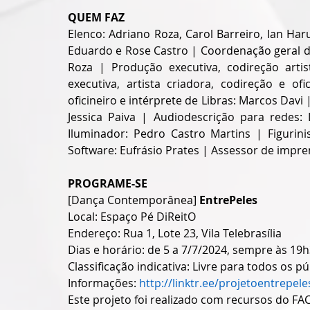
QUEM FAZ
Elenco: Adriano Roza, Carol Barreiro, Ian Haru
Eduardo e Rose Castro | Coordenação geral dire
Roza | Produção executiva, codireção artist
executiva, artista criadora, codireção e ofic
oficineiro e intérprete de Libras: Marcos Davi |
Jessica Paiva | Audiodescrição para redes:
Iluminador: Pedro Castro Martins | Figurinis
Software: Eufrásio Prates | Assessor de impr
PROGRAME-SE
[Dança Contemporânea] 
EntrePeles
Local: Espaço Pé DiReitO
Endereço: Rua 1, Lote 23, Vila Telebrasília
Dias e horário: de 5 a 7/7/2024, sempre às 19
Classificação indicativa: Livre para todos os pú
Informações: 
http://linktr.ee/projetoentrepele
Este projeto foi realizado com recursos do FAC