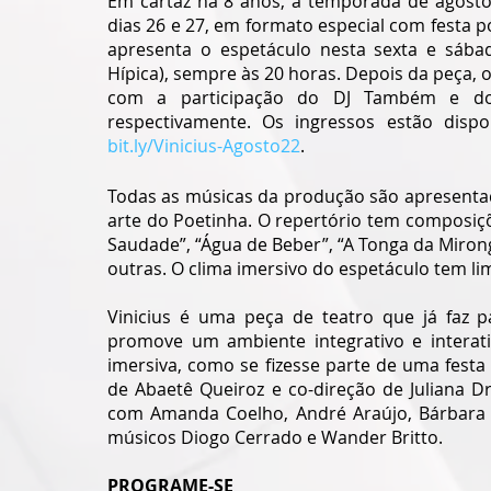
Em cartaz há 8 anos, a temporada de agosto 
dias 26 e 27, em formato especial com festa pó
apresenta o espetáculo nesta sexta e sábado
Hípica), sempre às 20 horas. Depois da peça, o
com a participação do DJ Também e do
bit.ly/Vinicius-Agosto22
.
Todas as músicas da produção são apresentada
arte do Poetinha. O repertório tem composiç
Saudade”, “Água de Beber”, “A Tonga da Mirong
outras. O clima imersivo do espetáculo tem li
Vinicius é uma peça de teatro que já faz pa
promove um ambiente integrativo e interati
imersiva, como se fizesse parte de uma festa
de Abaetê Queiroz e co-direção de Juliana D
com Amanda Coelho, André Araújo, Bárbara Go
músicos Diogo Cerrado e Wander Britto.
PROGRAME-SE