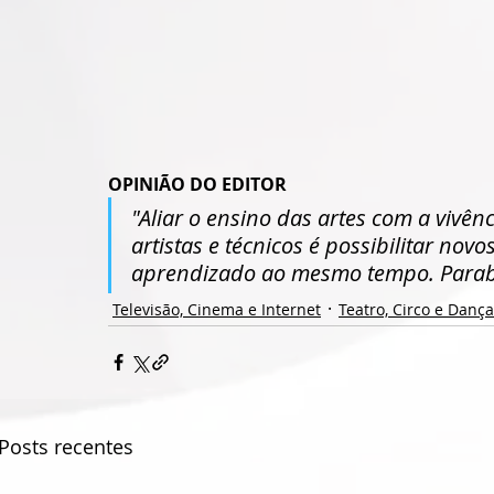
OPINIÃO DO EDITOR
"Aliar o ensino das artes com a vivên
artistas e técnicos é possibilitar nov
aprendizado ao mesmo tempo. Parab
Televisão, Cinema e Internet
Teatro, Circo e Dança
Posts recentes