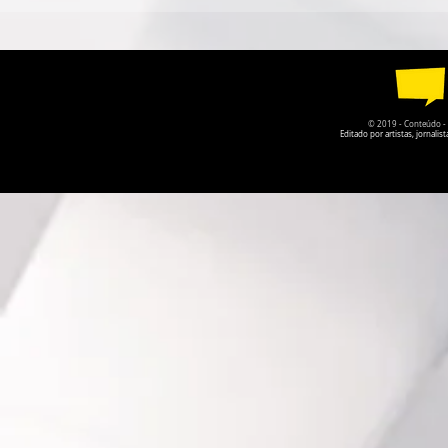
CÂMARA DESAPARECE,
CIRCO CO
GOIÁS PERDE UM POUCO
CIRCULA P
DA PRÓPRIA HISTÓRIA
AGOSTO
© 2019 - Conteúdo - Po
Editado por artistas, jornal