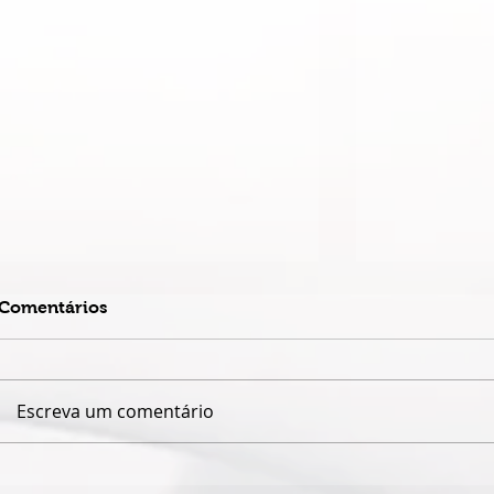
Comentários
Escreva um comentário
QUANDO O NOME JAIME
ESPETÁCUL