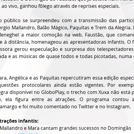
ao vivo, ganhou fôlego através de reprises especiais.
o público se surpreendeu com a transmissão das partici
ergio Mallandro, Balão Mágico, Paquitas e Trem da Alegria. N
eneghel a maior comoção na web. Faustão, que comanda
à distância, homenageou as apresentadoras infantis. O f
ssora gerou especulação e surpresa dos telespectadores.
ada e as músicas de quase todos e todas picotadas, numa 
ara, Angélica e as Paquitas repercutiram essa edição espec
uestões protocolares ainda estão vigentes. Por exempl
ra disponível no GloboPlay, o trecho com Xuxa não está p
o, ela figura entre as atrações. O programa contou 
argo e foi muito comentado no Twitter e no Instagram.
trações infantis:
io Mallandro e Mara cantam grandes sucessos no Domingão