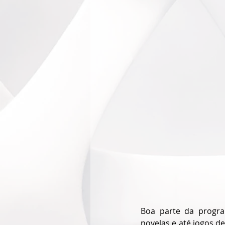
Boa parte da progra
novelas e até jogos d