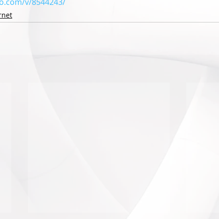
bo.com/v/8544243/
rnet