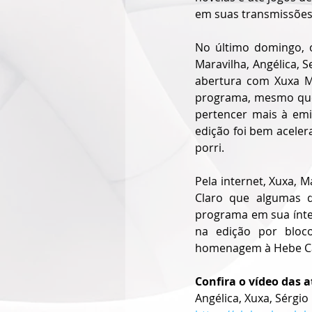
em suas transmissões 
No último domingo, 
Maravilha, Angélica, S
abertura com Xuxa M
programa, mesmo que 
pertencer mais à emi
edição foi bem aceler
porri.
Pela internet, Xuxa, M
Claro que algumas q
programa em sua ínteg
na edição por bloc
homenagem à Hebe Cam
Confira o vídeo das a
Angélica, Xuxa, Sérg